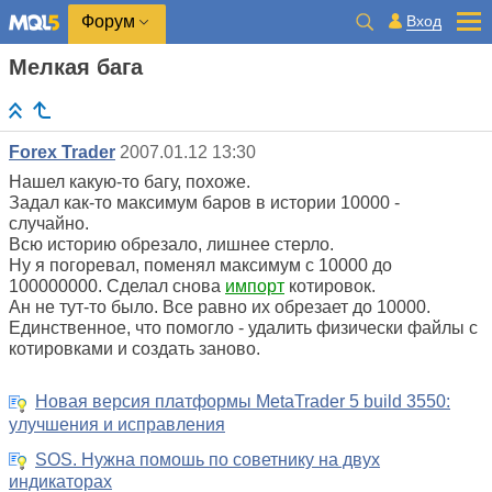
Вход
Форум
Мелкая бага
Forex Trader
2007.01.12 13:30
Нашел какую-то багу, похоже.
Задал как-то максимум баров в истории 10000 -
случайно.
Всю историю обрезало, лишнее стерло.
Ну я погоревал, поменял максимум с 10000 до
100000000. Сделал снова
импорт
котировок.
Ан не тут-то было. Все равно их обрезает до 10000.
Единственное, что помогло - удалить физически файлы с
котировками и создать заново.
Новая версия платформы MetaTrader 5 build 3550:
улучшения и исправления
SOS. Нужна помошь по советнику на двух
индикаторах