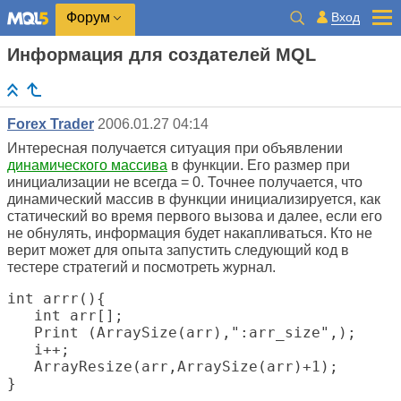
Вход
Форум
Информация для создателей MQL
Forex Trader
2006.01.27 04:14
Интересная получается ситуация при объявлении
динамического массива
в функции. Его размер при
инициализации не всегда = 0. Точнее получается, что
динамический массив в функции инициализируется, как
статический во время первого вызова и далее, если его
не обнулять, информация будет накапливаться. Кто не
верит может для опыта запустить следующий код в
тестере стратегий и посмотреть журнал.
int arrr(){

   int arr[];

   Print (ArraySize(arr),":arr_size",);

   i++;

   ArrayResize(arr,ArraySize(arr)+1);

}
