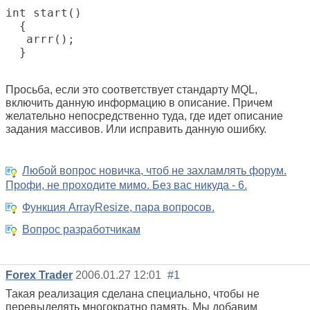
int start()

  {

   arrr();

Просьба, если это соответствует стандарту MQL,
включить данную информацию в описание. Причем
желательно непосредственно туда, где идет описание
задания массивов. Или исправить данную ошибку.
Любой вопрос новичка, чтоб не захламлять форум.
Профи, не проходите мимо. Без вас никуда - 6.
Функция ArrayResize, пара вопросов.
Вопрос разработчикам
Forex Trader
2006.01.27 12:01
#1
Такая реализация сделана специально, чтобы не
перевыделять многократно память. Мы добавим