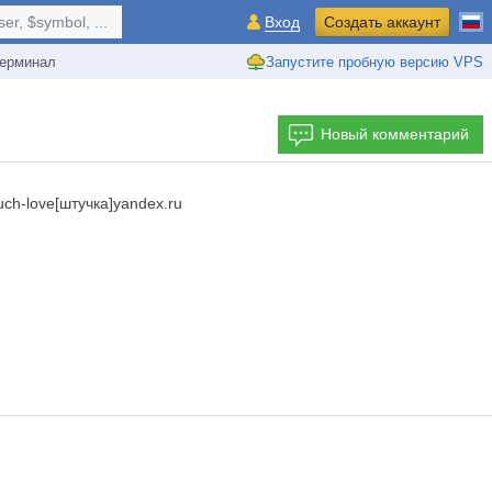
r, $symbol, ...
Вход
Создать аккаунт
ерминал
Запустите пробную версию VPS
Новый комментарий
ch-love[штучка]yandex.ru