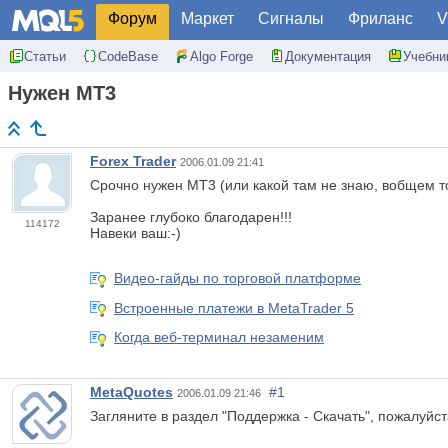
Форум
Маркет
Сигналы
Фриланс
V
Статьи
CodeBase
Algo Forge
Документация
Учебни
Нужен МТ3
Forex Trader
2006.01.09 21:41
Срочно нужен МТ3 (или какой там не знаю, вобщем тот
Заранее глубоко благодарен!!!
114172
Навеки ваш:-)
Видео-гайды по торговой платформе
Встроенные платежи в MetaTrader 5
Когда веб-терминал незаменим
MetaQuotes
#1
2006.01.09 21:46
Загляните в раздел "Поддержка - Скачать", пожалуйст