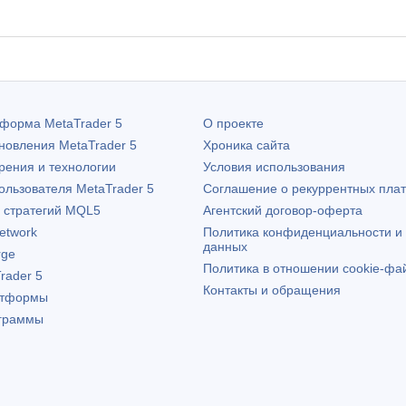
атформа
MetaTrader 5
О проекте
бновления
MetaTrader 5
Хроника сайта
рения и технологии
Условия использования
пользователя
MetaTrader 5
Соглашение о рекуррентных пла
х стратегий MQL5
Агентский договор-оферта
etwork
Политика конфиденциальности и
данных
rge
Политика в отношении cookie-фа
rader 5
Контакты и обращения
атформы
граммы