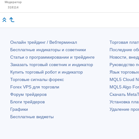
Модератор
318114
Онлайн трейдинг / Вебтерминал
Торговая пл
Бесплатные индикаторы и советники
Последние о
Статьи о программировании и трейдинге
Новости, внед
Заказать торговый советник и индикатор
Руководство 
Купить торговый робот и индикатор
Язык торговы
Торговые сигналы форекс
MQL5 Cloud N
Forex VPS для торговли
MQL5 Algo Fo
Форум трейдеров
Скачать
MetaT
Блоги трейдеров
Установка пл
Графики
Удаление про
Бесплатные виджеты