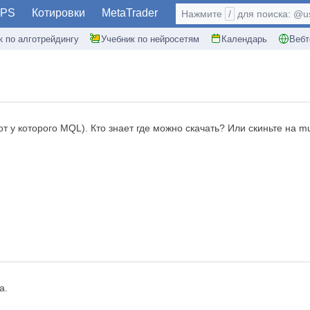
PS
Котировки
MetaTrader
Нажмите
/
для поиска: @use
к по алготрейдингу
Учебник по нейросетям
Календарь
Вебт
 у которого MQL). Кто знает где можно скачать? Или скиньте на mu
а.