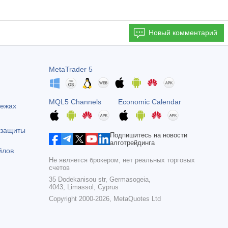
Новый комментарий
MetaTrader 5
MQL5 Channels
Economic Calendar
тежах
 защиты
Подпишитесь на новости
алготрейдинга
йлов
Не является брокером, нет реальных торговых
счетов
35 Dodekanisou str, Germasogeia,
4043, Limassol, Cyprus
Copyright 2000-2026,
MetaQuotes Ltd