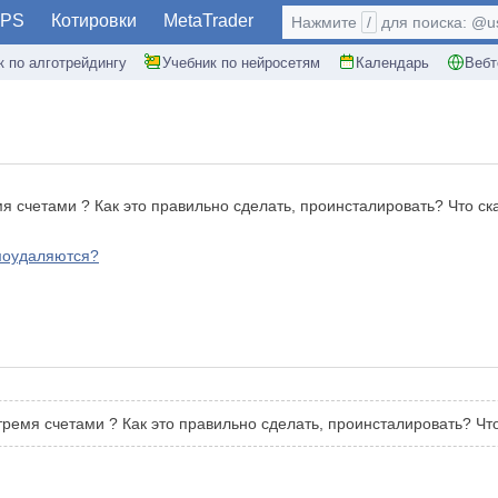
PS
Котировки
MetaTrader
Нажмите
/
для поиска: @use
к по алготрейдингу
Учебник по нейросетям
Календарь
Вебт
мя счетами ? Как это правильно сделать, проинсталировать? Что ск
моудаляются?
тремя счетами ? Как это правильно сделать, проинсталировать? Чт