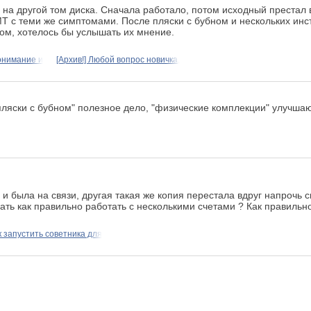
на другой том диска. Сначала работало, потом исходный престал вы
Т с теми же симптомами. После пляски с бубном и нескольких инс
сом, хотелось бы услышать их мнение.
онимание и
[Архив!] Любой вопрос новичка,
"пляски с бубном" полезное дело, "физические комплекции" улучшаю
 и была на связи, другая такая же копия перестала вдруг напрочь с
ать как правильно работать с несколькими счетами ? Как правильно
к запустить советника для