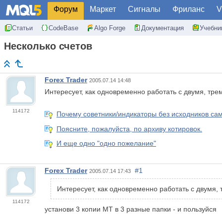
Форум
Маркет
Сигналы
Фриланс
V
Статьи
CodeBase
Algo Forge
Документация
Учебни
Несколько счетов
Forex Trader
2005.07.14 14:48
Интересует, как одновременно работать с двумя, тре
114172
Почему советники/индикаторы без исходников са
Поясните, пожалуйста, по архиву котировок.
И еще одно "одно пожелание"
Forex Trader
#1
2005.07.14 17:43
Интересует, как одновременно работать с двумя, 
114172
установи 3 копии МТ в 3 разные папки - и пользуйся