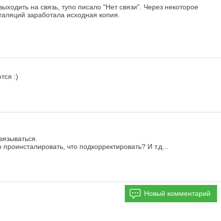
ходить на связь, тупо писало "Нет связи". Через некоторое
таляций заработала исходная копия.
тся :)
вязываться.
 проинсталировать, что подкорректировать? И т.д...
Новый комментарий