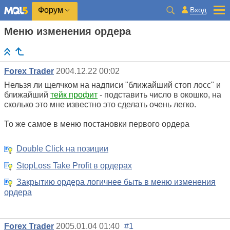
Вход
Форум
Меню изменения ордера
Forex Trader
2004.12.22 00:02
Нельзя ли щелчком на надписи "ближайший стоп лосс" и
ближайший
тейк профит
- подставить число в окошко, на
сколько это мне известно это сделать очень легко.
То же самое в меню постановки первого ордера
Double Click на позиции
StopLoss Take Profit в ордерах
Закрытию ордера логичнее быть в меню изменения
ордера
Forex Trader
2005.01.04 01:40
#1