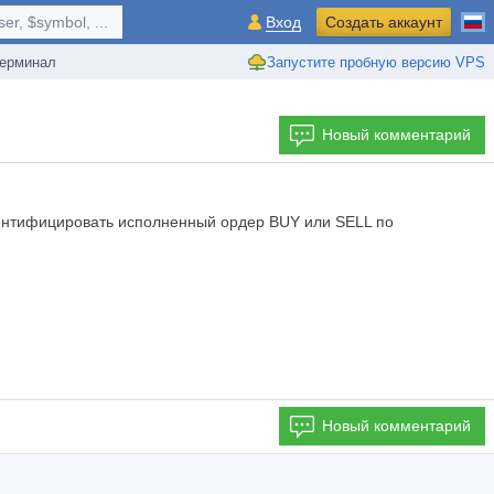
r, $symbol, ...
Вход
Создать аккаунт
ерминал
Запустите пробную версию VPS
Новый комментарий
дентифицировать исполненный ордер BUY или SELL по
Новый комментарий