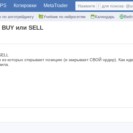
PS
Котировки
MetaTrader
Нажмите
/
для поиска: @use
к по алготрейдингу
Учебник по нейросетям
Календарь
Вебт
 BUY или SELL
SELL
я из которых открывает позицию (и закрывает СВОЙ ордер). Как и
вила.