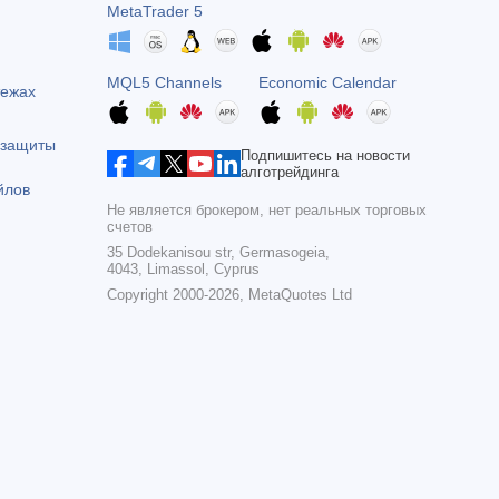
MetaTrader 5
MQL5 Channels
Economic Calendar
тежах
 защиты
Подпишитесь на новости
алготрейдинга
йлов
Не является брокером, нет реальных торговых
счетов
35 Dodekanisou str, Germasogeia,
4043, Limassol, Cyprus
Copyright 2000-2026,
MetaQuotes Ltd