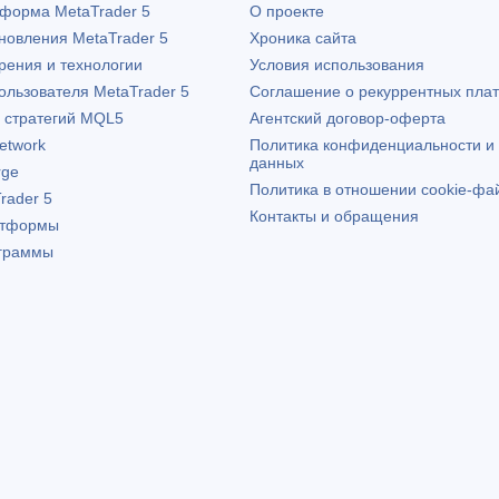
атформа
MetaTrader 5
О проекте
бновления
MetaTrader 5
Хроника сайта
рения и технологии
Условия использования
пользователя
MetaTrader 5
Соглашение о рекуррентных пла
х стратегий MQL5
Агентский договор-оферта
etwork
Политика конфиденциальности и
данных
rge
Политика в отношении cookie-фа
rader 5
Контакты и обращения
атформы
граммы