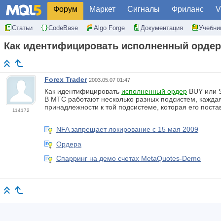
Форум
Маркет
Сигналы
Фриланс
V
Статьи
CodeBase
Algo Forge
Документация
Учебни
Как идентифицировать исполненный ордер
Forex Trader
2003.05.07 01:47
Как идентифицировать
исполненный ордер
BUY или 
В МТС работают несколько разных подсистем, кажда
принадлежности к той подсистеме, которая его поста
114172
NFA запрещает локирование с 15 мая 2009
Ордера
Спарринг на демо счетах MetaQuotes-Demo