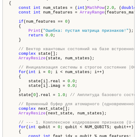
{

const
int
 num_states = (
int
)
MathPow
(
2.0
, (
double
const
int
 num_features = 
ArrayRange
(features_mat
if
(num_features == 
0
)

    {

Print
(
"Ошибка: пустая матрица признаков!"
);

return
0.0
;

    }

// Вектор квантовых состояний на базе встроенног
complex
 state[];  

ArrayResize
(state, num_states);

// Инициализация системы в строгое состояние |00
for
(
int
 i = 
0
; i < num_states; i++) 

    { 

        state[i].real = 
0.0
; 

        state[i].imag = 
0.0
; 

    }

    state[
0
].real = 
1.0
; 
// Амплитуда базового состо
// Временный буфер для атомарного (одновременног
complex
 next_state[];

ArrayResize
(next_state, num_states);

// --- 1. Комплексное кодирование признаков (U-G
for
(
int
 qubit = 
0
; qubit < NUM_QUBITS; qubit++)

    {

const
int
 feat_idx = qubit % num_features;
