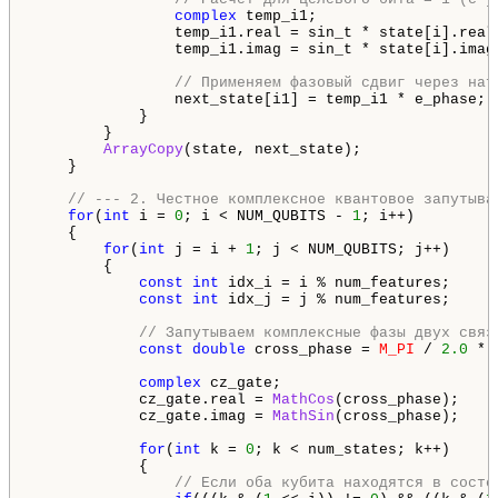
complex
 temp_i1;

                temp_i1.real = sin_t * state[i].real 
                temp_i1.imag = sin_t * state[i].imag 
// Применяем фазовый сдвиг через нат
                next_state[i1] = temp_i1 * e_phase;

            }

        }

ArrayCopy
(state, next_state);

    }

// --- 2. Честное комплексное квантовое запутыва
for
(
int
 i = 
0
; i < NUM_QUBITS - 
1
; i++)

    {

for
(
int
 j = i + 
1
; j < NUM_QUBITS; j++)

        {

const
int
 idx_i = i % num_features;

const
int
 idx_j = j % num_features;

// Запутываем комплексные фазы двух связ
const
double
 cross_phase = 
M_PI
 / 
2.0
 * 
complex
 cz_gate;

            cz_gate.real = 
MathCos
(cross_phase);

            cz_gate.imag = 
MathSin
(cross_phase);

for
(
int
 k = 
0
; k < num_states; k++)

            {

// Если оба кубита находятся в состо