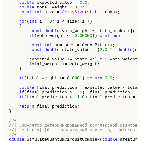
double
 expected_value = 
0.0
;

double
 total_weight = 
0.0
;

const
int
 size = 
ArraySize
(state_probs);

for
(
int
 i = 
0
; i < size; i++)

    {

const
double
 vote_weight = state_probs[i];

if
(vote_weight <= 
0.000001
) 
continue
; 

const
int
 num_ones = CountBits(i);

const
double
 state_value = (
2.0
 * (
double
)nu
        expected_value += state_value * vote_weight;

        total_weight += vote_weight;

    }

if
(total_weight <= 
0.0001
) 
return
0.0
;

double
 final_prediction = expected_value / total_
if
(final_prediction > 
1.0
)  final_prediction = 
1
if
(final_prediction < -
1.0
) final_prediction = -
return
 final_prediction;

}

//+-------------------------------------------------
//| Симулятор детерминированной комплексной квантово
//| features[][0] - амплитудный параметр, features[]
//+-------------------------------------------------
double
 SimulateQuantumCircuitComplex(
double
 &feature