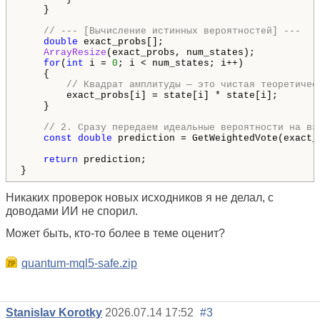
    }

// --- [Вычисление истинных вероятностей] ---
double
 exact_probs[];

ArrayResize
(exact_probs, num_states);

for
(
int
 i = 
0
; i < num_states; i++)

    {

// Квадрат амплитуды — это чистая теоретичес
        exact_probs[i] = state[i] * state[i]; 

    }

// 2. Сразу передаем идеальные вероятности на вз
const
double
 prediction = GetWeightedVote(exact_p
return
 prediction; 

Никаких проверок новых исходников я не делал, с
доводами ИИ не спорил.
Может быть, кто-то более в теме оценит?
quantum-mql5-safe.zip
Stanislav Korotky
2026.07.14 17:52
#3