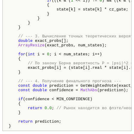
if
(((k & (
1
 << i)) != 
0
) && ((k & (
1
                {

                    state[k] = state[k] * cz_gate; 

                }

            }

        }

    }

// --- 3. Вычисление точных теоретических вероят
double
 exact_probs[];

ArrayResize
(exact_probs, num_states);

for
(
int
 i = 
0
; i < num_states; i++)

    {

// По закону Борна вероятность P = |psi|^2 =
        exact_probs[i] = (state[i].real * state[i].r
    }

// --- 4. Получение финального прогноза ---
const
double
 prediction = GetWeightedVote(exact_p
const
double
 confidence = 
MathAbs
(prediction);

if
(confidence < MIN_CONFIDENCE)

    {

return
0.0
; 
// Рынок находится во флэте/неоп
    }

return
 prediction;
