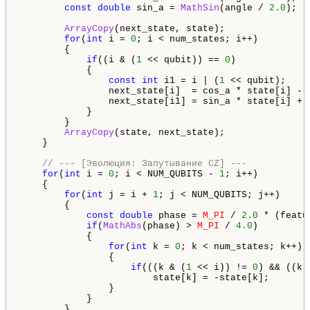
const
double
 sin_a = 
MathSin
(angle / 
2.0
);

ArrayCopy
(next_state, state);

for
(
int
 i = 
0
; i < num_states; i++)

        {

if
((i & (
1
 << qubit)) == 
0
)

            {

const
int
 i1 = i | (
1
 << qubit);

                next_state[i]  = cos_a * state[i] - s
                next_state[i1] = sin_a * state[i] + c
            }

        }

ArrayCopy
(state, next_state);

    }

// --- [Эволюция: Запутывание CZ] ---
for
(
int
 i = 
0
; i < NUM_QUBITS - 
1
; i++)

    {

for
(
int
 j = i + 
1
; j < NUM_QUBITS; j++)

        {

const
double
 phase = 
M_PI
 / 
2.0
 * (featu
if
(
MathAbs
(phase) > 
M_PI
 / 
4.0
) 

            {

for
(
int
 k = 
0
; k < num_states; k++)

                {

if
(((k & (
1
 << i)) != 
0
) && ((k 
                        state[k] = -state[k]; 

                }

            }

        }
