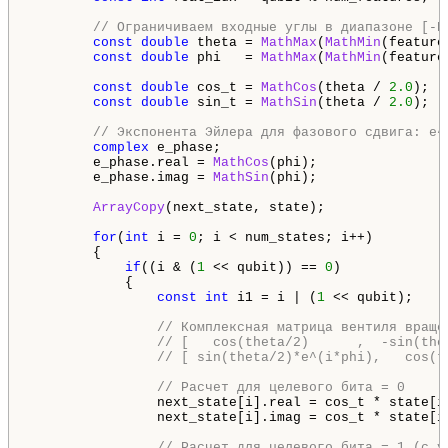
// Ограничиваем входные углы в диапазоне [-P
const
double
 theta = 
MathMax
(
MathMin
(feature
const
double
 phi   = 
MathMax
(
MathMin
(feature
const
double
 cos_t = 
MathCos
(theta / 
2.0
);

const
double
 sin_t = 
MathSin
(theta / 
2.0
);

// Экспонента Эйлера для фазового сдвига: e^
complex
 e_phase;

        e_phase.real = 
MathCos
(phi);

        e_phase.imag = 
MathSin
(phi);

ArrayCopy
(next_state, state);

for
(
int
 i = 
0
; i < num_states; i++)

        {

if
((i & (
1
 << qubit)) == 
0
)

            {

const
int
 i1 = i | (
1
 << qubit);

// Комплексная матрица вентиля враще
// [   cos(theta/2)      ,  -sin(the
// [ sin(theta/2)*e^(i*phi),   cos(t
// Расчет для целевого бита = 0
                next_state[i].real = cos_t * state[i
                next_state[i].imag = cos_t * state[i
// Расчет для целевого бита = 1 (с у