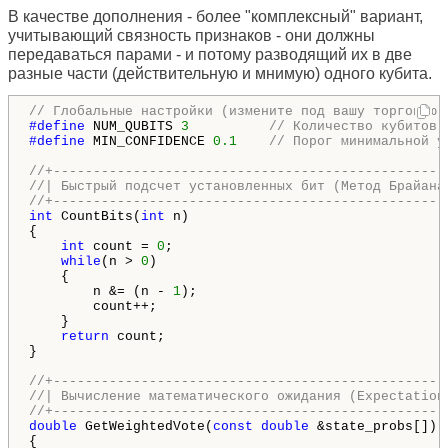
В качестве дополнения - более "комплексный" вариант,
учитывающий связность признаков - они должны
передаваться парами - и потому разводящий их в две
разные части (действительную и мнимую) одного кубита.
// Глобальные настройки (измените под вашу торговую 
#define 
NUM_QUBITS 
3
// Количество кубитов 
#define 
MIN_CONFIDENCE 
0.1
// Порог минимальной у
//+-------------------------------------------------
//| Быстрый подсчет установленных бит (Метод Брайана
//+-------------------------------------------------
int
 CountBits(
int
 n)

{

int
 count = 
0
;

while
(n > 
0
)

    {

        n &= (n - 
1
); 

        count++;

    }

return
 count;

}

//+-------------------------------------------------
//| Вычисление математического ожидания (Expectation
//+-------------------------------------------------
double
 GetWeightedVote(
const
double
 &state_probs[])

{
