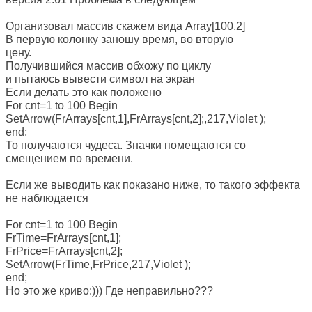
Организовал массив скажем вида Array[100,2]
В первую колонку заношу время, во вторую
цену.
Получившийся массив обхожу по циклу
и пытаюсь вывести символ на экран
Если делать это как положено
For cnt=1 to 100 Begin
SetArrow(FrArrays[cnt,1],FrArrays[cnt,2];,217,Violet );
end;
То получаются чудеса. Значки помещаются со
смещением по времени.
Если же выводить как показано ниже, то такого эффекта
не наблюдается
For cnt=1 to 100 Begin
FrTime=FrArrays[cnt,1];
FrPrice=FrArrays[cnt,2];
SetArrow(FrTime,FrPrice,217,Violet );
end;
Но это же криво:))) Где неправильно???