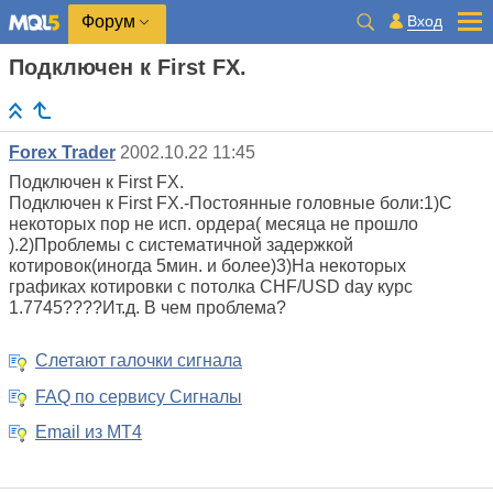
Вход
Форум
Подключен к First FX.
Forex Trader
2002.10.22 11:45
Подключен к First FX.
Подключен к First FX.-Постоянные головные боли:1)С
некоторых пор не исп. ордера( месяца не прошло
).2)Проблемы с систематичной задержкой
котировок(иногда 5мин. и более)3)На некоторых
графиках котировки с потолка CHF/USD day курс
1.7745????Ит.д. В чем проблема?
Слетают галочки сигнала
FAQ по сервису Сигналы
Email из МТ4