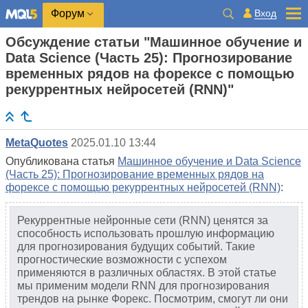
Вход
Форум
Обсуждение статьи "Машинное обучение и
Data Science (Часть 25): Прогнозирование
временных рядов на форексе с помощью
рекуррентных нейросетей (RNN)"
MetaQuotes
2025.01.10 13:44
Опубликована статья
Машинное обучение и Data Science
(Часть 25): Прогнозирование временных рядов на
форексе с помощью рекуррентных нейросетей (RNN)
:
Рекуррентные нейронные сети (RNN) ценятся за
способность использовать прошлую информацию
для прогнозирования будущих событий. Такие
прогностические возможности с успехом
применяются в различных областях. В этой статье
мы применим модели RNN для прогнозирования
трендов на рынке Форекс. Посмотрим, смогут ли они