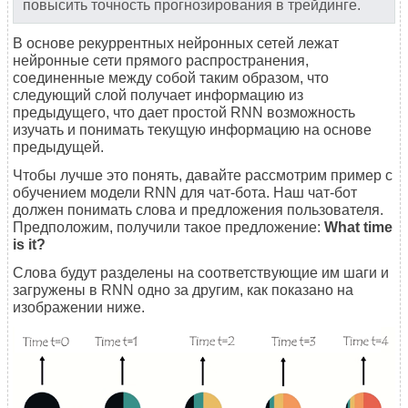
повысить точность прогнозирования в трейдинге.
В основе рекуррентных нейронных сетей лежат
нейронные сети прямого распространения,
соединенные между собой таким образом, что
следующий слой получает информацию из
предыдущего, что дает простой RNN возможность
изучать и понимать текущую информацию на основе
предыдущей.
Чтобы лучше это понять, давайте рассмотрим пример с
обучением модели RNN для чат-бота. Наш чат-бот
должен понимать слова и предложения пользователя.
Предположим, получили такое предложение:
What time
is it?
Слова будут разделены на соответствующие им шаги и
загружены в RNN одно за другим, как показано на
изображении ниже.