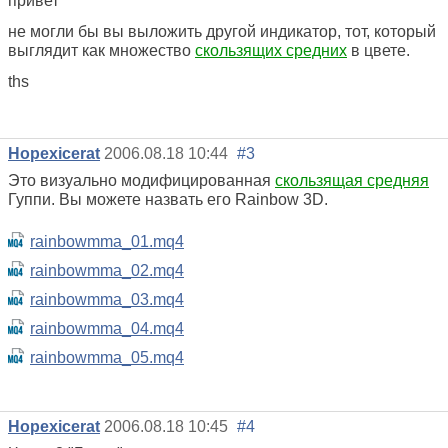
привет
не могли бы вы выложить другой индикатор, тот, который
выглядит как множество
скользящих средних
в цвете.
ths
Hopexicerat
2006.08.18 10:44
#3
Это визуально модифицированная
скользящая средняя
Гуппи. Вы можете назвать его Rainbow 3D.
rainbowmma_01.mq4
rainbowmma_02.mq4
rainbowmma_03.mq4
rainbowmma_04.mq4
rainbowmma_05.mq4
Hopexicerat
2006.08.18 10:45
#4