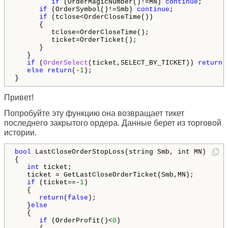
if
 (OrderMagicNumber()!=MN) 
continue
;

if
 (OrderSymbol()!=Smb) 
continue
;

if
 (tclose<OrderCloseTime())

      {

         tclose=OrderCloseTime();

         ticket=OrderTicket();         

      }

   }

if
 (
OrderSelect
(ticket,SELECT_BY_TICKET)) 
return
(
else
return
(-
1
);

}
Привет!
Попробуйте эту функцию она возвращает тикет
последнего закрытого ордера. Данные берет из торговой
истории.
bool
 LastCloseOrderStopLoss(string Smb, int MN)

{

int
 ticket;

   ticket = GetLastCloseOrderTicket(Smb,MN);

if
 (ticket==-
1
)

   {

return
(
false
);

   }
else
   {

if
 (OrderProfit()<
0
)
