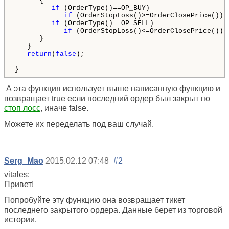
      {

if
 (OrderType()==OP_BUY)

if
 (OrderStopLoss()>=OrderClosePrice()) 
if
 (OrderType()==OP_SELL)

if
 (OrderStopLoss()<=OrderClosePrice()) 
      }

   }

return
(
false
);

}
А эта функция использует выше написанную функцию и
возвращает true если последний ордер был закрыт по
стоп лосс
, иначе false.
Можете их переделать под ваш случай.
Serg_Mao
2015.02.12 07:48
#2
vitales:
Привет!
Попробуйте эту функцию она возвращает тикет
последнего закрытого ордера. Данные берет из торговой
истории.