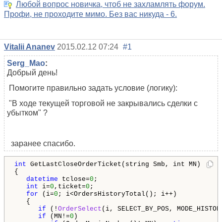
Любой вопрос новичка, чтоб не захламлять форум.
Профи, не проходите мимо. Без вас никуда - 6.
Vitalii Ananev
2015.02.12 07:24
#1
Serg_Mao
:
Добрый день!
Помогите правильно задать условие (логику):
"В ходе текущей торговой не закрывались сделки с
убытком" ?
заранее спасибо.
int
 GetLastCloseOrderTicket(string Smb, int MN)

{

datetime
 tclose=
0
;

int
 i=
0
,ticket=
0
;

for
 (i=
0
; i<OrdersHistoryTotal(); i++) 

   {

if
 (!
OrderSelect
(i, SELECT_BY_POS, MODE_HISTOR
if
 (MN!=
0
) 
