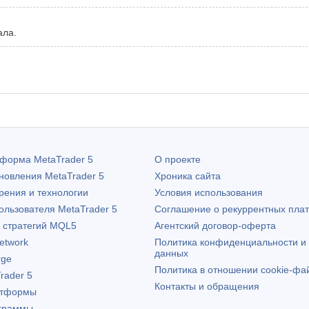
ала.
атформа
MetaTrader 5
О проекте
бновления
MetaTrader 5
Хроника сайта
рения и технологии
Условия использования
пользователя
MetaTrader 5
Соглашение о рекуррентных пла
х стратегий MQL5
Агентский договор-оферта
etwork
Политика конфиденциальности и
данных
rge
Политика в отношении cookie-фа
rader 5
Контакты и обращения
атформы
граммы