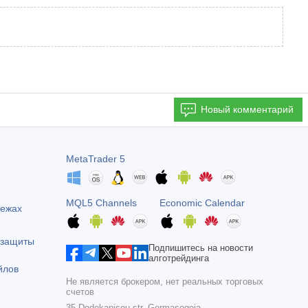
Новый комментарий
MetaTrader 5
MQL5 Channels
Economic Calendar
тежах
 защиты
Подпишитесь на новости
алготрейдинга
йлов
Не является брокером, нет реальных торговых
счетов
35 Dodekanisou str, Germasogeia,