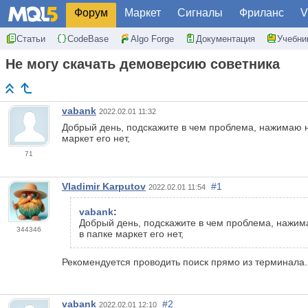
Форум
Маркет
Сигналы
Фриланс
V
Статьи
CodeBase
Algo Forge
Документация
Учебни
Не могу скачать демоверсию советника
vabank
2022.02.01 11:32
Добрый день, подскажите в чем проблема, нажимаю н
маркет его нет,
71
Vladimir Karputov
#1
2022.02.01 11:54
vabank
:
Добрый день, подскажите в чем проблема, нажима
344346
в папке маркет его нет,
Рекомендуется проводить поиск прямо из терминала.
vabank
#2
2022.02.01 12:10