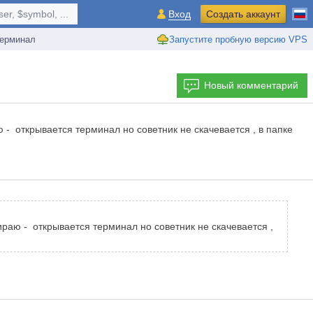
r, $symbol, ...
Вход
Создать аккаунт
ерминал
Запустите пробную версию VPS
Новый комментарий
- открывается терминал но советник не скачевается , в папке
раю - открывается терминал но советник не скачевается ,