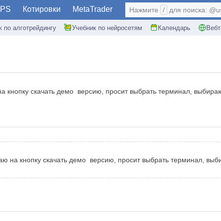
PS
Котировки
MetaTrader
Нажмите
/
для поиска: @use
к по алготрейдингу
Учебник по нейросетям
Календарь
Вебт
а кнопку скачать демо версию, просит выбрать терминал, выбираю 
ю на кнопку скачать демо версию, просит выбрать терминал, выби