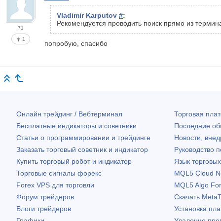
Vladimir Karputov
#
:
Рекомендуется проводить поиск прямо из термин
71
1
попробую, спасибо
Онлайн трейдинг / Вебтерминал
Торговая пл
Бесплатные индикаторы и советники
Последние о
Статьи о программировании и трейдинге
Новости, внед
Заказать торговый советник и индикатор
Руководство 
Купить торговый робот и индикатор
Язык торговы
Торговые сигналы форекс
MQL5 Cloud N
Forex VPS для торговли
MQL5 Algo Fo
Форум трейдеров
Скачать
MetaT
Блоги трейдеров
Установка пл
Графики
Удаление про