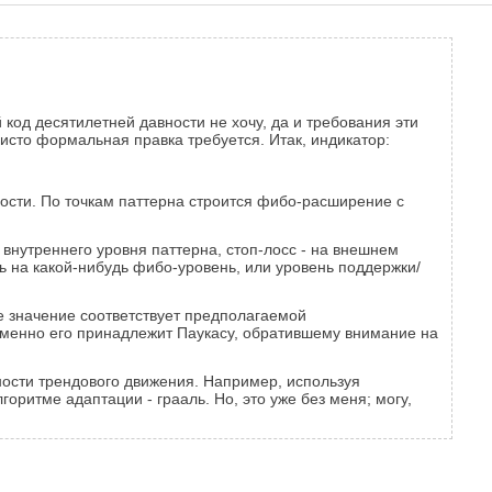
код десятилетней давности не хочу, да и требования эти
чисто формальная правка требуется. Итак, индикатор:
ости. По точкам паттерна строится фибо-расширение с
внутреннего уровня паттерна, стоп-лосс - на внешнем
ь на какой-нибудь фибо-уровень, или уровень поддержки/
е значение соответствует предполагаемой
именно его принадлежит Паукасу, обратившему внимание на
ости трендового движения. Например, используя
оритме адаптации - грааль. Но, это уже без меня; могу,