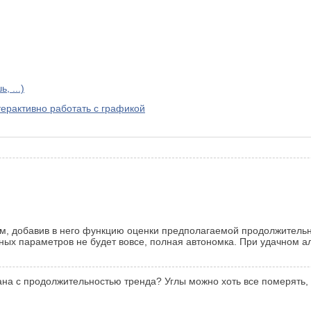
, ...)
терактивно работать с графикой
м, добавив в него функцию оценки предполагаемой продолжительн
ых параметров не будет вовсе, полная автономка. При удачном алг
ана с продолжительностью тренда? Углы можно хоть все померять, 