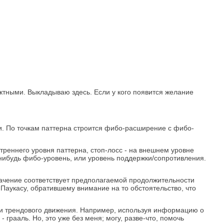
ектными. Выкладываю здесь. Если у кого появится желание
. По точкам паттерна строится фибо-расширение с фибо-
реннего уровня паттерна, стоп-лосс - на внешнем уровне
-нибудь фибо-уровень, или уровень поддержки/сопротивления.
начение соответствует предполагаемой продолжительности
Паукасу, обратившему внимание на то обстоятельство, что
ти трендового движения. Например, используя информацию о
грааль. Но, это уже без меня; могу, разве-что, помочь