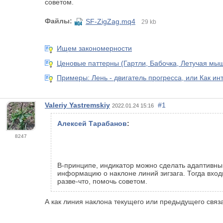
советом.
Файлы:
SF-ZigZag.mq4
29 kb
Ищем закономерности
Ценовые паттерны (Гартли, Бабочка, Летучая мышь
Примеры: Лень - двигатель прогресса, или Как ин
Valeriy Yastremskiy
#1
2022.01.24 15:16
Алексей Тарабанов
:
8247
В-принципе, индикатор можно сделать адаптивны
информацию о наклоне линий зигзага. Тогда входн
разве-что, помочь советом.
А как линия наклона текущего или предыдущего связ