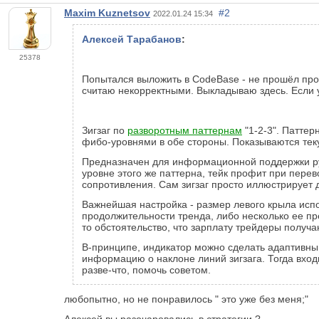
Maxim Kuznetsov
#2
2022.01.24 15:34
Алексей Тарабанов
:
25378
Попытался выложить в CodeBase - не прошёл пров
считаю некорректными. Выкладываю здесь. Если у
Зигзаг по
разворотным паттернам
"1-2-3". Патте
фибо-уровнями в обе стороны. Показываются тек
Предназначен для информационной поддержки ручн
уровне этого же паттерна, тейк профит при пере
сопротивления. Сам зигзаг просто иллюстрирует
Важнейшая настройка - размер левого крыла исп
продолжительности тренда, либо несколько ее п
то обстоятельство, что зарплату трейдеры получа
В-принципе, индикатор можно сделать адаптивны
информацию о наклоне линий зигзага. Тогда входн
разве-что, помочь советом.
любопытно, но не понравилось "
это уже без меня;"
Алексей вы разочаровались в стратегии ?