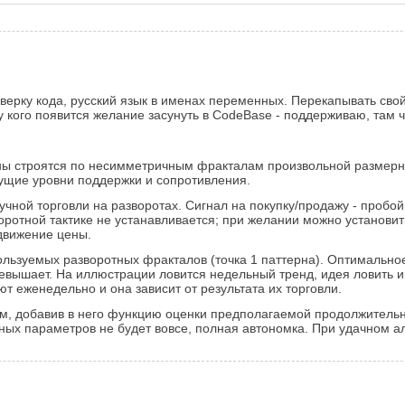
ерку кода, русский язык в именах переменных. Перекапывать свой 
 кого появится желание засунуть в CodeBase - поддерживаю, там 
рны строятся по несимметричным фракталам произвольной размерн
ущие уровни поддержки и сопротивления.
ой торговли на разворотах. Сигнал на покупку/продажу - пробой 
воротной тактике не устанавливается; при желании можно установит
 движение цены.
ользуемых разворотных фракталов (точка 1 паттерна). Оптимально
ревышает. На иллюстрации ловится недельный тренд, идея ловить 
ют еженедельно и она зависит от результата их торговли.
м, добавив в него функцию оценки предполагаемой продолжительн
ых параметров не будет вовсе, полная автономка. При удачном алг