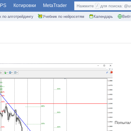
PS
Котировки
MetaTrader
Нажмите
/
для поиска: @use
к по алготрейдингу
Учебник по нейросетям
Календарь
Вебт
Попытал