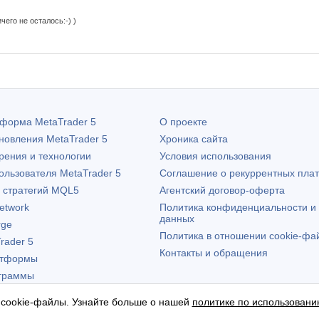
чего не осталось:-) )
атформа
MetaTrader 5
О проекте
бновления
MetaTrader 5
Хроника сайта
рения и технологии
Условия использования
пользователя
MetaTrader 5
Соглашение о рекуррентных пла
х стратегий MQL5
Агентский договор-оферта
etwork
Политика конфиденциальности и
данных
rge
Политика в отношении cookie-фа
rader 5
Контакты и обращения
атформы
граммы
 cookie-файлы. Узнайте больше о нашей
политике по использовани