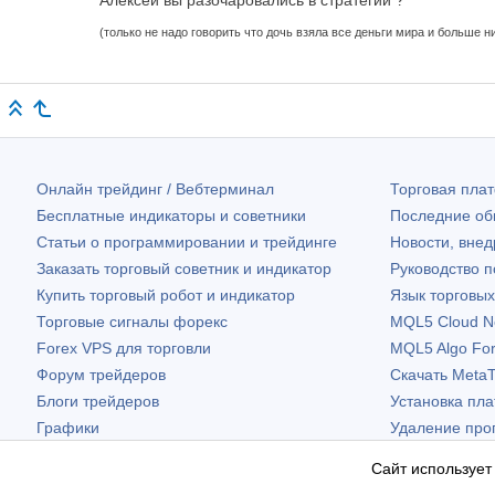
(только не надо говорить что дочь взяла все деньги мира и больше ни
Онлайн трейдинг / Вебтерминал
Торговая пл
Бесплатные индикаторы и советники
Последние о
Статьи о программировании и трейдинге
Новости, внед
Заказать торговый советник и индикатор
Руководство 
Купить торговый робот и индикатор
Язык торговы
Торговые сигналы форекс
MQL5 Cloud N
Forex VPS для торговли
MQL5 Algo Fo
Форум трейдеров
Скачать
MetaT
Блоги трейдеров
Установка пл
Графики
Удаление про
Бесплатные виджеты
Сайт использует