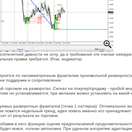
сятилетней давности не хочу, да и требования эти считаю некорр
льная правка требуется. Итак, индикатор:
строятся по несимметричным фракталам произвольной размерности
вни поддержки и сопротивления.
торговли на разворотах. Сигнал на покупку/продажу - пробой внут
ктике не устанавливается; при желании можно установить на какой
уемых разворотных фракталов (точка 1 паттерна). Оптимальное з
ии ловится недельный тренд, идея ловить именно его принадлежит 
ит от результата их торговли.
добавив в него функцию оценки предполагаемой продолжительнос
будет вовсе, полная автономка. При удачном алгоритме адаптации - 