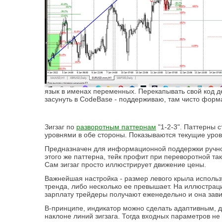
язык в именах переменных. Перекапывать свой код де
засунуть в CodeBase - поддерживаю, там чисто форма
Зигзаг по
разворотным паттернам
"1-2-3". Паттерны 
уровнями в обе стороны. Показываются текущие уро
Предназначен для информационной поддержки ручной 
этого же паттерна, тейк профит при переворотной та
Сам зигзаг просто иллюстрирует движение цены.
Важнейшая настройка - размер левого крыла использ
тренда, либо несколько ее превышает. На иллюстрац
зарплату трейдеры получают еженедельно и она завис
В-принципе, индикатор можно сделать адаптивным, 
наклоне линий зигзага. Тогда входных параметров не 