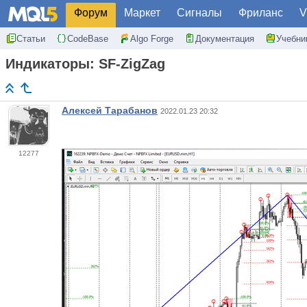
Форум
Маркет
Сигналы
Фриланс
V
Статьи
CodeBase
Algo Forge
Документация
Учебни
Индикаторы: SF-ZigZag
Алексей Тарабанов
2022.01.23 20:32
12277