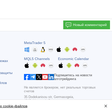
Новый комментарий
MetaTrader 5
MQL5 Channels
Economic Calendar
тежах
 защиты
Подпишитесь на новости
алготрейдинга
йлов
Не является брокером, нет реальных торговых
счетов
35 Dodekanisou str, Germasogeia,
4043, Limassol, Cyprus
ю cookie-файлов
.
Copyright 2000-2026,
MetaQuotes Ltd