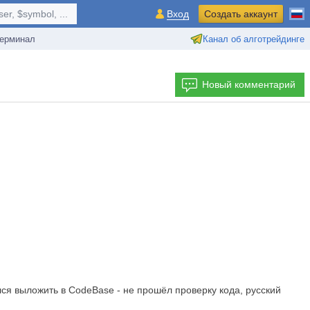
r, $symbol, ...
Вход
Создать аккаунт
ерминал
Канал об алготрейдинге
Новый комментарий
ся выложить в CodeBase - не прошёл проверку кода, русский