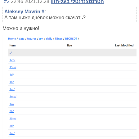
#2
2021.12.28 22:46
הטרנסצנדנטלי בעל-חזון
Aleksey Mavrin
#
:
А там ниже днёвок можно скачать?
Можно и нужно!