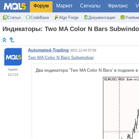
Форум
Маркет
Сигналы
Фриланс
V
Статьи
CodeBase
Algo Forge
Документация
Учебни
Индикаторы: Two MA Color N Bars Subwind
Automated-Trading
2021.12.04 07:59
Two MA Color N Bars Subwindow
:
Админ
Два индикатора 'Two MA Color N Bars' в подокне 
111724