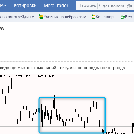
PS
Котировки
MetaTrader
Нажмите
/
для поиска: @use
к по алготрейдингу
Учебник по нейросетям
Календарь
Вебт
ow
в виде прямых цветных линий - визуальное определение тренда