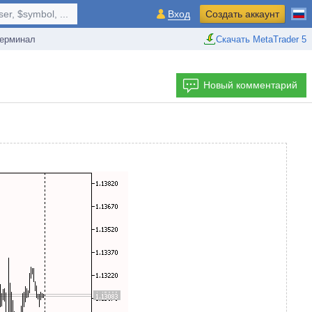
r, $symbol, ...
Вход
Создать аккаунт
ерминал
Скачать MetaTrader 5
Новый комментарий