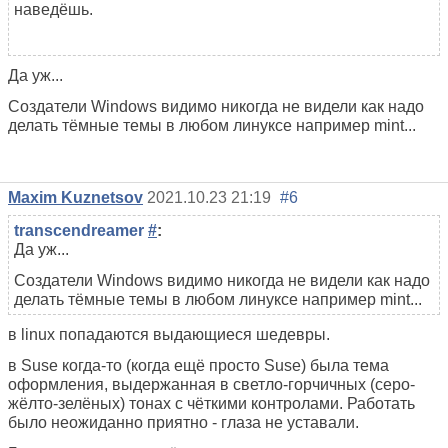
наведёшь.
Да уж...
Создатели Windows видимо никогда не видели как надо
делать тёмные темы в любом линуксе например mint...
Maxim Kuznetsov
2021.10.23 21:19
#6
transcendreamer
#
:
Да уж...
Создатели Windows видимо никогда не видели как надо
делать тёмные темы в любом линуксе например mint...
в linux попадаются выдающиеся шедевры.
в Suse когда-то (когда ещё просто Suse) была тема
оформления, выдержанная в светло-горчичных (серо-
жёлто-зелёных) тонах с чёткими контролами. Работать
было неожиданно приятно - глаза не уставали.