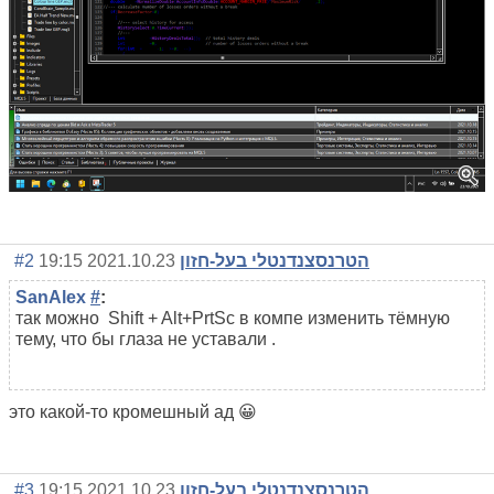
#2
2021.10.23 19:15
הטרנסצנדנטלי בעל-חזון
SanAlex
#
:
так можно Shift
+
Alt+PrtSc в компе изменить тёмную
тему, что бы глаза не уставали .
это какой-то кромешный ад 😀
#3
2021.10.23 19:15
הטרנסצנדנטלי בעל-חזון