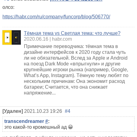
олсо:
https://habr.com/ru/company/funcorp/blog/506770/
Тёмная тема vs Светлая тема: что лучше?
2020.06.16
habr.com
Примечание переводчика: тёмная тема в
дизайне интерфейсов к 2020 году стала чуть
ли не обязательной. Вслед за Apple и Android
на поезд Dark Mode «впрыгнули» и другие
крупнейшие игроки рынка (например, Google,
What’s App, Instagram). Тёмную тему любят по
нескольким причинам: Она экономит расход
батареи; Считается, что она снижает
напряжение...
[Удален]
2021.10.23 19:26
#4
transcendreamer
#
:
это какой-то кромешный ад 😀