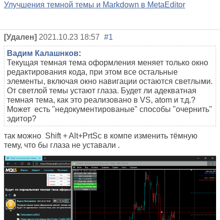
Улучшения темной темы и Markdown в MetaEditor
[Удален]
2021.10.23 18:57
#1
Вадим Калашнков
:
Текущая темная тема оформления меняет только окно
редактирования кода, при этом все остальные
элементы, включая окно навигации остаются светлыми.
От светлой темы устают глаза. Будет ли адекватная
темная тема, как это реализовано в VS, atom и т.д.?
Может есть "недокументированые" способы "очернить"
эдитор?
так можно Shift
+
Alt+PrtSc в компе изменить тёмную
тему, что бы глаза не уставали .