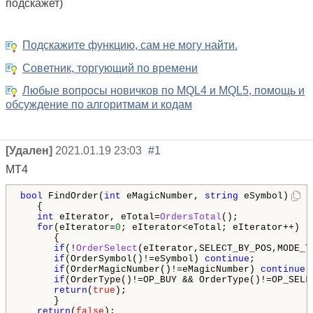
подскажет)
Подскажите функцию, сам не могу найти.
Советник, торгующий по времени
Любые вопросы новичков по MQL4 и MQL5, помощь и
обсуждение по алгоритмам и кодам
[Удален]
2021.01.19 23:03
#1
МТ4
bool
 FindOrder(
int
 eMagicNumber, 
string
 eSymbol)

   {

int
 eIterator, eTotal=
OrdersTotal
();

for
(eIterator=
0
; eIterator<eTotal; eIterator++)

      {

if
(!
OrderSelect
(eIterator,SELECT_BY_POS,MODE_T
if
(OrderSymbol()!=eSymbol) 
continue
;

if
(OrderMagicNumber()!=eMagicNumber) 
continue
;

if
(OrderType()!=OP_BUY && OrderType()!=OP_SELL
return
(
true
);

      }

return
(
false
);
