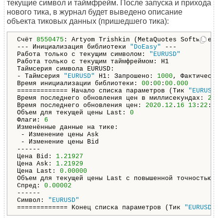
текущие символ и таймфрейм. После запуска и прихода
нового тика, в журнал будет выведено описание
объекта тиковых данных (пришедшего тика):
Счёт 
8550475
: Artyom Trishkin (MetaQuotes Software 
--- Инициализация библиотеки 
"DoEasy"
 ---

Работа только с текущим символом: 
"EURUSD"
Работа только с текущим таймфреймом: H1

Таймсерия символа EURUSD: 

- Таймсерия 
"EURUSD"
 H1: Запрошено: 
1000
, Фактическ
Время инициализации библиотеки: 
00
:
00
:
00.000
============= Начало списка параметров (Тик 
"EURUSD
Время последнего обновления цен в миллисекундах: 
20
Время последнего обновления цен: 
2020.12
.
16
13
:
22
:
3
Объем для текущей цены Last: 
0
Флаги: 
6
Изменённые данные на тике:

 - Изменение цены Ask

 - Изменение цены Bid

------

Цена Bid: 
1.21927
Цена Ask: 
1.21929
Цена Last: 
0.00000
Объем для текущей цены Last c повышенной точностью:
Спред: 
0.00002
------

Символ: 
"EURUSD"
============= Конец списка параметров (Тик 
"EURUSD"