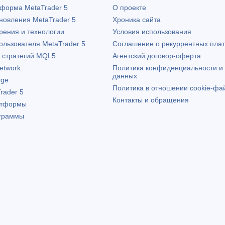
атформа
MetaTrader 5
О проекте
бновления
MetaTrader 5
Хроника сайта
рения и технологии
Условия использования
пользователя
MetaTrader 5
Соглашение о рекуррентных пла
х стратегий MQL5
Агентский договор-оферта
etwork
Политика конфиденциальности и
данных
rge
Политика в отношении cookie-фа
rader 5
Контакты и обращения
атформы
граммы