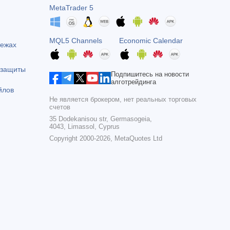
MetaTrader 5
MQL5 Channels
Economic Calendar
тежах
 защиты
Подпишитесь на новости
алготрейдинга
йлов
Не является брокером, нет реальных торговых
счетов
35 Dodekanisou str, Germasogeia,
4043, Limassol, Cyprus
Copyright 2000-2026,
MetaQuotes Ltd