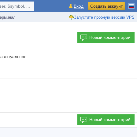
r, $symbol, ...
Вход
Создать аккаунт
ерминал
Запустите пробную версию VPS
Новый комментарий
на актуальное
Новый комментарий