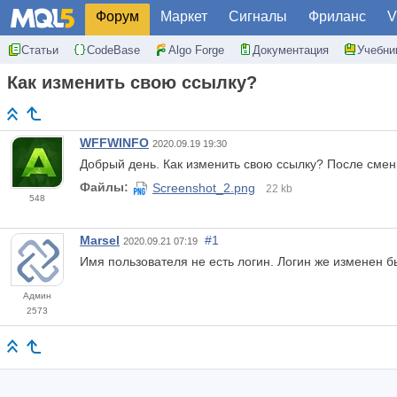
Форум
Маркет
Сигналы
Фриланс
V
Статьи
CodeBase
Algo Forge
Документация
Учебни
Как изменить свою ссылку?
WFFWINFO
2020.09.19 19:30
Добрый день. Как изменить свою ссылку? После смен
Файлы:
Screenshot_2.png
22 kb
548
Marsel
#1
2020.09.21 07:19
Имя пользователя не есть логин. Логин же изменен б
Админ
2573