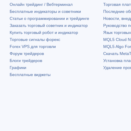
Онлайн трейдинг / Вебтерминал
Торговая пл
Бесплатные индикаторы и советники
Последние о
Статьи о программировании и трейдинге
Новости, внед
Заказать торговый советник и индикатор
Руководство 
Купить торговый робот и индикатор
Язык торговы
Торговые сигналы форекс
MQL5 Cloud N
Forex VPS для торговли
MQL5 Algo Fo
Форум трейдеров
Скачать
MetaT
Блоги трейдеров
Установка пл
Графики
Удаление про
Бесплатные виджеты