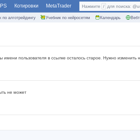
PS
Котировки
MetaTrader
Нажмите
/
для поиска: @use
к по алготрейдингу
Учебник по нейросетям
Календарь
Вебт
ы имени пользователя в ссылке осталось старое. Нужно изменить 
ыть не может