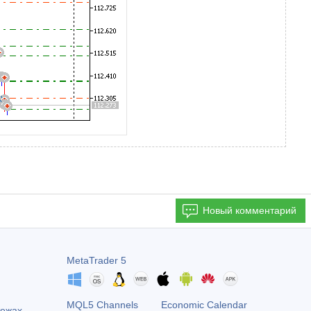
Новый комментарий
MetaTrader 5
MQL5 Channels
Economic Calendar
тежах