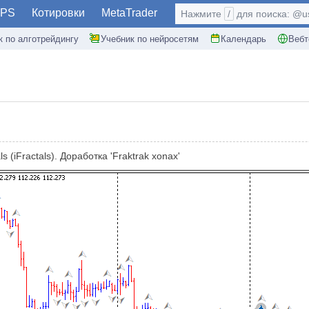
PS
Котировки
MetaTrader
Нажмите
/
для поиска: @use
к по алготрейдингу
Учебник по нейросетям
Календарь
Вебт
 (iFractals). Доработка 'Fraktrak xonax'