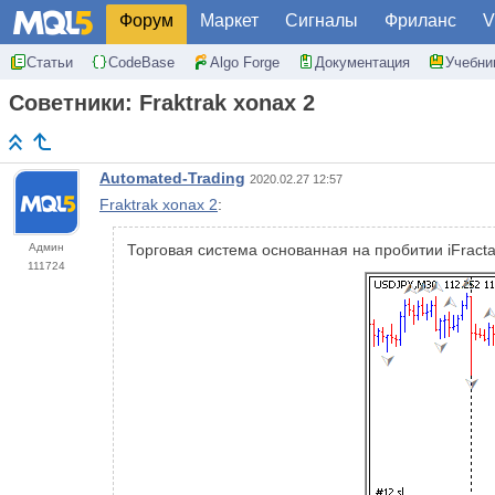
Форум
Маркет
Сигналы
Фриланс
V
Статьи
CodeBase
Algo Forge
Документация
Учебни
Советники: Fraktrak xonax 2
Automated-Trading
2020.02.27 12:57
Fraktrak xonax 2
:
Админ
Торговая система основанная на пробитии iFractals
111724