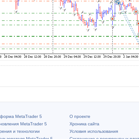
атформа
MetaTrader 5
О проекте
бновления
MetaTrader 5
Хроника сайта
рения и технологии
Условия использования
пользователя
MetaTrader 5
Соглашение о рекуррентных пла