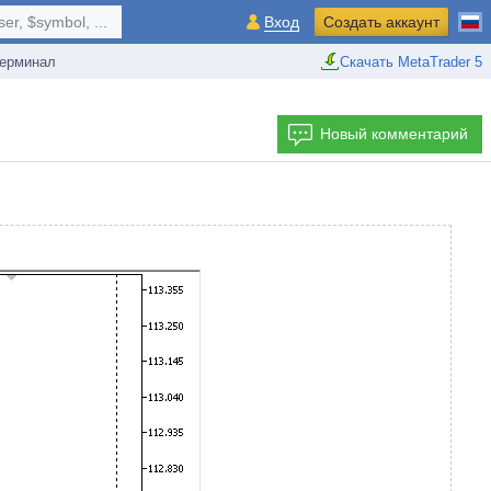
r, $symbol, ...
Вход
Создать аккаунт
ерминал
Скачать MetaTrader 5
Новый комментарий