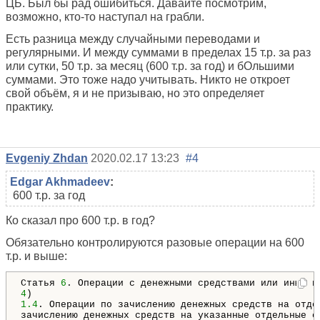
ЦБ. Был бы рад ошибиться. Давайте посмотрим,
возможно, кто-то наступал на грабли.
Есть разница между случайными переводами и
регулярными. И между суммами в пределах 15 т.р. за раз
или сутки, 50 т.р. за месяц (600 т.р. за год) и бОльшими
суммами. Это тоже надо учитывать. Никто не откроет
свой объём, я и не призываю, но это определяет
практику.
Evgeniy Zhdan
2020.02.17 13:23
#4
Edgar Akhmadeev
:
600 т.р. за год
Ко сказал про 600 т.р. в год?
Обязательно контролируются разовые операции на 600
т.р. и выше:
Статья 
6
4
1.4
. Операции по зачислению денежных средств на отдел
зачислению денежных средств на указанные отдельные с