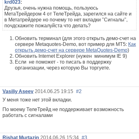
krd023
:
Друзья, очень нужна помощь, пользуюсь
МетаТрейдером 4 от ТелеТрейда, зарегился на сайте и
в Метатрейдере но почему то нет вкладки "Сигналы",
почдскажите пожалуйста что делать?
Обновить терминал (для этого открыть демо-счет на
сервере Metaquotes-Demo, вот пример для МТ5:
Как
открыть демо-счет на сервере MetaQuotes-Demo
)
Обновить Internet Explorer (нужен минимум IE 9)
Если не поможет - то писать в поддержку
организации, через которую Вы торгуете.
Vasiliy Aseev
2014.06.25 19:15
#2
У меня тоже нет этой вкладки.
По моему ТелеТрейд не поддерживает возможность
работать с сигналами
Rishat Murtazin
2014.06.26 15:34
#3