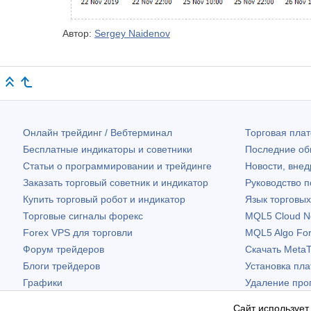
Автор:
Sergey Naidenov
Онлайн трейдинг / Вебтерминал
Торговая пл
Бесплатные индикаторы и советники
Последние о
Статьи о программировании и трейдинге
Новости, внед
Заказать торговый советник и индикатор
Руководство 
Купить торговый робот и индикатор
Язык торговы
Торговые сигналы форекс
MQL5 Cloud N
Forex VPS для торговли
MQL5 Algo Fo
Форум трейдеров
Скачать
MetaT
Блоги трейдеров
Установка пл
Графики
Удаление про
Бесплатные виджеты
Сайт использует