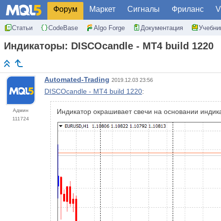
Форум
Маркет
Сигналы
Фриланс
V
Статьи
CodeBase
Algo Forge
Документация
Учебни
Индикаторы: DISCOcandle - MT4 build 1220
Automated-Trading
2019.12.03 23:56
DISCOcandle - MT4 build 1220
:
Админ
Индикатор окрашивает свечи на основании инди
111724