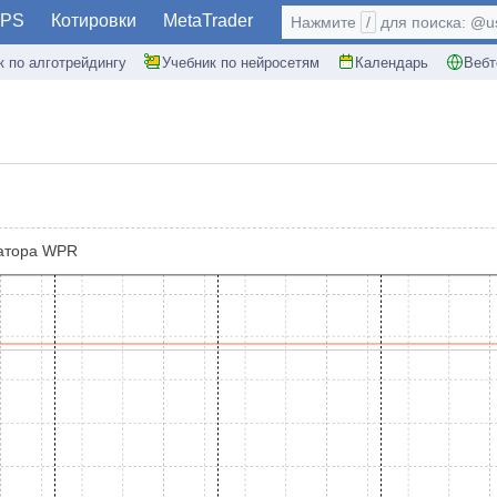
PS
Котировки
MetaTrader
Нажмите
/
для поиска: @use
к по алготрейдингу
Учебник по нейросетям
Календарь
Вебт
катора WPR