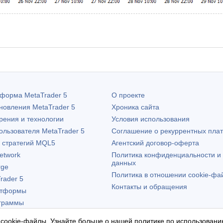
атформа
MetaTrader 5
О проекте
бновления
MetaTrader 5
Хроника сайта
рения и технологии
Условия использования
пользователя
MetaTrader 5
Соглашение о рекуррентных пла
х стратегий MQL5
Агентский договор-оферта
etwork
Политика конфиденциальности и
данных
rge
Политика в отношении cookie-фа
rader 5
Контакты и обращения
атформы
граммы
 cookie-файлы. Узнайте больше о нашей
политике по использовани