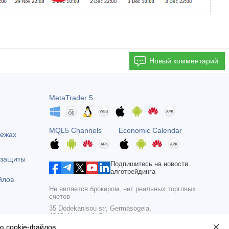
Новый комментарий
MetaTrader 5
MQL5 Channels
Economic Calendar
тежах
 защиты
Подпишитесь на новости
алготрейдинга
йлов
Не является брокером, нет реальных торговых
счетов
35 Dodekanisou str, Germasogeia,
4043, Limassol, Cyprus
ю cookie-файлов
.
Copyright 2000-2026,
MetaQuotes Ltd