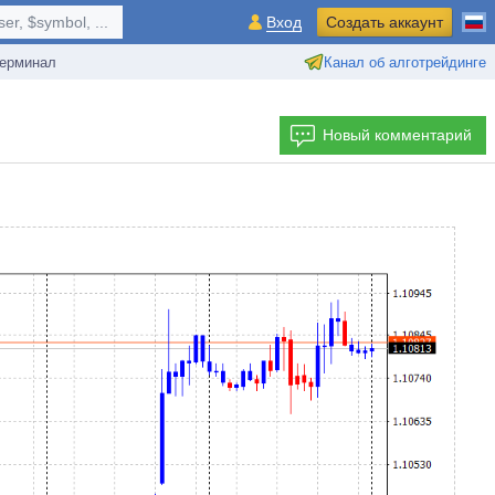
r, $symbol, ...
Вход
Создать аккаунт
ерминал
Канал об алготрейдинге
Новый комментарий