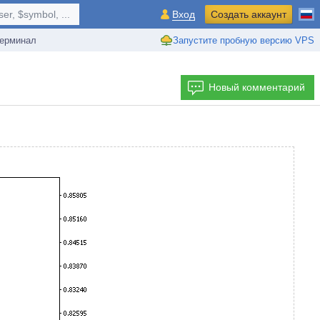
r, $symbol, ...
Вход
Создать аккаунт
ерминал
Запустите пробную версию VPS
Новый комментарий