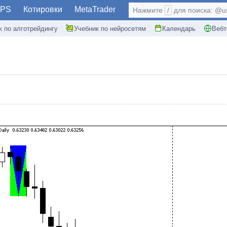
PS
Котировки
MetaTrader
Нажмите
/
для поиска: @use
к по алготрейдингу
Учебник по нейросетям
Календарь
Вебт