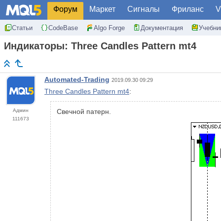
Форум
Маркет
Сигналы
Фриланс
V
Статьи
CodeBase
Algo Forge
Документация
Учебни
Индикаторы: Three Candles Pattern mt4
Automated-Trading
2019.09.30 09:29
Three Candles Pattern mt4
:
Админ
Свечной патерн.
111673