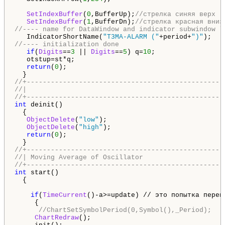
SetIndexBuffer
(
0
,BufferUp);
//стрелка синяя верх
SetIndexBuffer
(
1
,BufferDn);
//стрелка красная вниз
//---- name for DataWindow and indicator subwindow l
   IndicatorShortName(
"T3MA-ALARM ("
+period+
")"
//---- initialization done
if
(
Digits
==
3
 || 
Digits
==
5
) q=
10
;

   otstup=st*q;

return
(
0
);

//+-------------------------------------------------
//|                                                 
//+-------------------------------------------------
int
 deinit()

  {

ObjectDelete
(
"low"
);

ObjectDelete
(
"high"
);

return
(
0
);

//+-------------------------------------------------
//| Moving Average of Oscillator                    
//+-------------------------------------------------
int
 start()

  {

if
(
TimeCurrent
()-a>=update) // это попытка переин
     {

//ChartSetSymbolPeriod(0,Symbol(),_Period);
ChartRedraw
();
