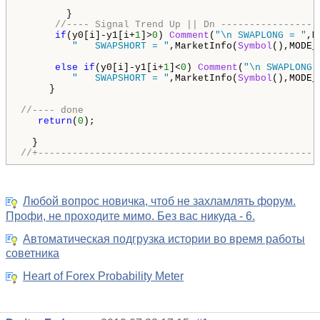
        }

//---- Signal Trend Up || Dn -----------------
if
(y0[i]-y1[i+
1
]>
0
) 
Comment
(
"\n SWAPLONG = "
,M
"   SWAPSHORT = "
,MarketInfo(
Symbol
(),MODE_
else
if
(y0[i]-y1[i+
1
]<
0
) 
Comment
(
"\n SWAPLONG 
"   SWAPSHORT = "
,MarketInfo(
Symbol
(),MODE_
     }

//---- done
return
(
0
);

//+-------------------------------------------------
Любой вопрос новичка, чтоб не захламлять форум.
Профи, не проходите мимо. Без вас никуда - 6.
Автоматическая подгрузка истории во время работы
советника
Heart of Forex Probability Meter