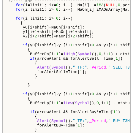
//---- EMA -----------------------------------------
for
(i=limit1; i>=
0
; i--)  Ma[i]  =
iMA
(
NULL
,
0
,peri
for
(i=limit1; i>=
0
; i--)  MaOn[i]=iMAOnArray(Ma,l
for
(i=limit1; i>=
0
; i--)

     {

      y0[i+shift]=MaOn[i+shift];

      y1[i+
1
+shift]=MaOn[i+
1
+shift];

      y2[i+
2
+shift]=MaOn[i+
2
+shift];

if
(y0[i+shift]-y1[i+
1
+shift]<
0
 && y1[i+
1
+shift
        {

         BufferDn[i+
1
]=
iHigh
(
Symbol
(),
0
,i+
1
) + otstu
if
(arrowAlert && forAlertSell!=Time[
1
])

           {

Alert
(
Symbol
(),
" TF:"
,
_Period
,
" SELL T3M
            forAlertSell=Time[
1
];

           }

        }

if
(y0[i+shift]-y1[i+
1
+shift]>
0
 && y1[i+
1
+shift
        {

         BufferUp[i+
1
]=
iLow
(
Symbol
(),
0
,i+
1
) - otstup
if
(arrowAlert && forAlertBuy!=Time[
1
])

           {

Alert
(
Symbol
(),
" TF:"
,
_Period
,
" BUY T3MA
            forAlertBuy=Time[
1
];

           }
