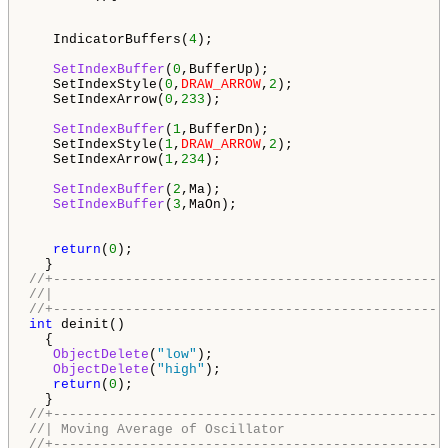
   IndicatorBuffers(
4
);

SetIndexBuffer
(
0
,BufferUp);

   SetIndexStyle(
0
,
DRAW_ARROW
,
2
);

   SetIndexArrow(
0
,
233
);

SetIndexBuffer
(
1
,BufferDn);

   SetIndexStyle(
1
,
DRAW_ARROW
,
2
);

   SetIndexArrow(
1
,
234
);

SetIndexBuffer
(
2
,Ma);   

SetIndexBuffer
(
3
,MaOn);      

return
(
0
);

//+-------------------------------------------------
//|                                                 
//+-------------------------------------------------
int
 deinit()

  {

ObjectDelete
(
"low"
);

ObjectDelete
(
"high"
);

return
(
0
);

//+-------------------------------------------------
//| Moving Average of Oscillator                    
//+-------------------------------------------------