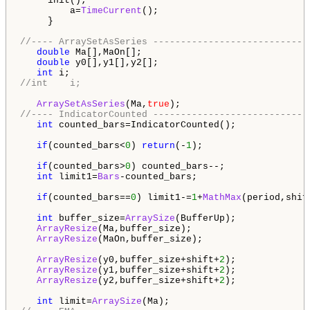
     init();

         a=
TimeCurrent
();

     }

//---- ArraySetAsSeries ----------------------------
double
 Ma[],MaOn[];

double
 y0[],y1[],y2[];

int
//int    i;
ArraySetAsSeries
(Ma,
true
//---- IndicatorCounted ----------------------------
int
 counted_bars=IndicatorCounted();

if
(counted_bars<
0
) 
return
(-
1
);

if
(counted_bars>
0
) counted_bars--;

int
 limit1=
Bars
-counted_bars;

if
(counted_bars==
0
) limit1-=
1
+
MathMax
(period,shif
int
 buffer_size=
ArraySize
(BufferUp);

ArrayResize
(Ma,buffer_size);

ArrayResize
(MaOn,buffer_size);

ArrayResize
(y0,buffer_size+shift+
2
);

ArrayResize
(y1,buffer_size+shift+
2
);

ArrayResize
(y2,buffer_size+shift+
2
);

int
 limit=
ArraySize