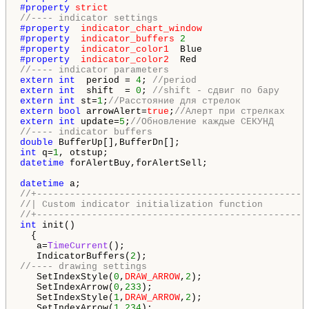
#property 
strict
//---- indicator settings
#property  
indicator_chart_window
#property  
indicator_buffers
2
#property  
indicator_color1
#property  
indicator_color2
//---- indicator parameters
extern
int
  period = 
4
; 
//period
extern
int
  shift  = 
0
; 
//shift - сдвиг по бару
extern
int
 st=
1
;
//Расстояние для стрелок
extern
bool
 arrowAlert=
true
;
//Алерт при стрелках
extern
int
 update=
5
;
//Обновление каждые СЕКУНД
//---- indicator buffers
double
int
 q=
1
datetime
 forAlertBuy,forAlertSell;

datetime
//+-------------------------------------------------
//| Custom indicator initialization function        
//+-------------------------------------------------
int
 init()

  {

   a=
TimeCurrent
();

   IndicatorBuffers(
2
//---- drawing settings
   SetIndexStyle(
0
,
DRAW_ARROW
,
2
);

   SetIndexArrow(
0
,
233
);

   SetIndexStyle(
1
,
DRAW_ARROW
,
2
);

   SetIndexArrow(
1
,
234
);
