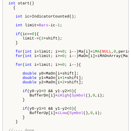
int
 start()

  {

int
 ic=IndicatorCounted();

int
 limit=
Bars
-ic-
1
;

if
(ic==
0
){

      limit-=(
2
+shift);

   }

for
(
int
 i=limit; i>=
0
; i--)Ma[i]=
iMA
(
NULL
,
0
,perio
for
(
int
 i=limit; i>=
0
; i--)MaOn[i]=iMAOnArray(Ma,
for
(
int
 i=limit; i>=
0
; i--){

double
 y0=MaOn[i+shift];

double
 y1=MaOn[i+
1
+shift];

double
 y2=MaOn[i+
2
+shift];

if
(y0-y1<
0
 && y1-y2>
0
){

         BufferDn[i]=
iHigh
(
Symbol
(),
0
,i);

      }

if
(y0-y1>
0
 && y1-y2<
0
){

         BufferUp[i]=
iLow
(
Symbol
(),
0
,i);

      }

   }

//---- done