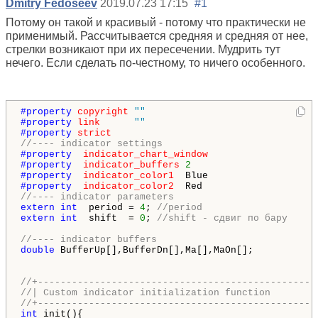
Dmitry Fedoseev
2019.07.23 17:15
#1
Потому он такой и красивый - потому что практически не
применимый. Рассчитывается средняя и средняя от нее,
стрелки возникают при их пересечении. Мудрить тут
нечего. Если сделать по-честному, то ничего особенного.
#property 
copyright
""
#property 
link
""
#property 
strict
//---- indicator settings
#property  
indicator_chart_window
#property  
indicator_buffers
2
#property  
indicator_color1
#property  
indicator_color2
//---- indicator parameters
extern
int
  period = 
4
; 
//period
extern
int
  shift  = 
0
; 
//shift - сдвиг по бару
//---- indicator buffers
double
 BufferUp[],BufferDn[],Ma[],MaOn[];

//+-------------------------------------------------
//| Custom indicator initialization function        
//+-------------------------------------------------
int
 init(){
