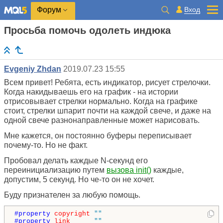
Вход
Форум
Просьба помочь одолеть индюка
Evgeniy Zhdan
2019.07.23 15:55
Всем привет! Ребята, есть индикатор, рисует стрелочки.
Когда накидываешь его на график - на истории
отрисовывает стрелки нормально. Когда на графике
стоит, стрелки шпарит почти на каждой свече, и даже на
одной свече разнонаправленные может нарисовать.
Мне кажется, он постоянно буферы переписывает
почему-то. Но не факт.
Пробовал делать каждые N-секунд его
переинициализацию путем
вызова init()
каждые,
допустим, 5 секунд. Но че-то он не хочет.
Буду признателен за любую помощь.
#property 
copyright
""
#property 
link
""