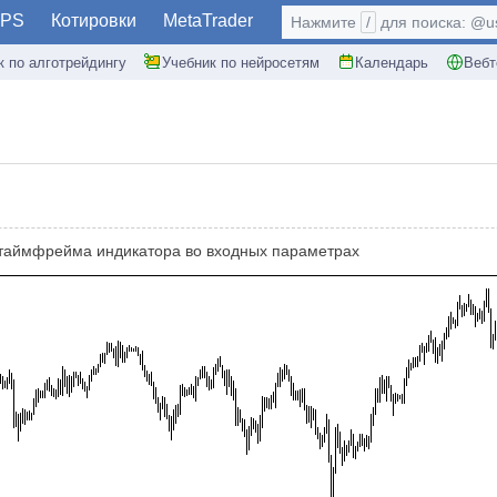
PS
Котировки
MetaTrader
Нажмите
/
для поиска: @use
к по алготрейдингу
Учебник по нейросетям
Календарь
Вебт
таймфрейма индикатора во входных параметрах