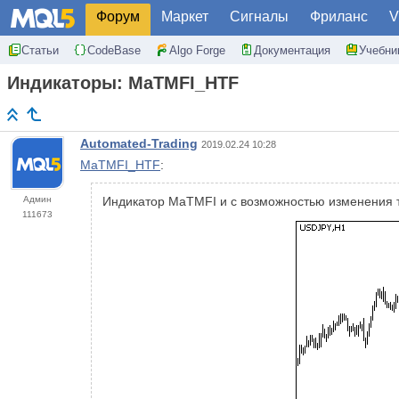
Форум
Маркет
Сигналы
Фриланс
V
Статьи
CodeBase
Algo Forge
Документация
Учебни
Индикаторы: MaTMFI_HTF
Automated-Trading
2019.02.24 10:28
MaTMFI_HTF
:
Админ
Индикатор MaTMFI и с возможностью изменения 
111673