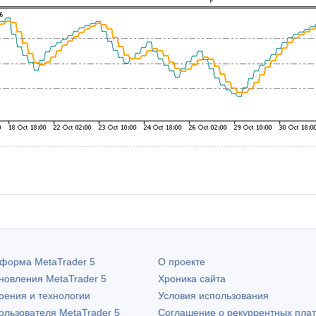
атформа
MetaTrader 5
О проекте
бновления
MetaTrader 5
Хроника сайта
рения и технологии
Условия использования
пользователя
MetaTrader 5
Соглашение о рекуррентных пла