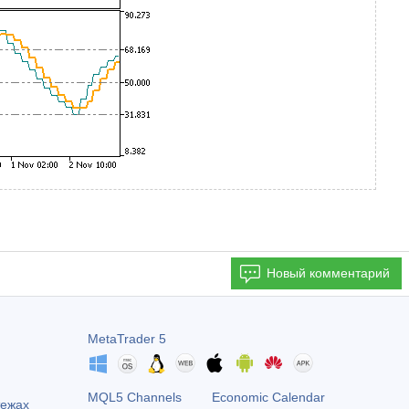
Новый комментарий
MetaTrader 5
MQL5 Channels
Economic Calendar
тежах