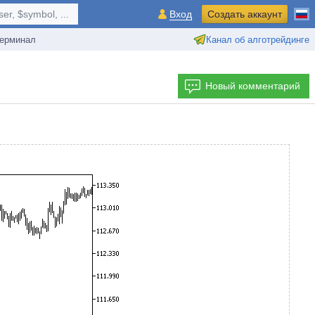
r, $symbol, ...
Вход
Создать аккаунт
ерминал
Канал об алготрейдинге
Новый комментарий