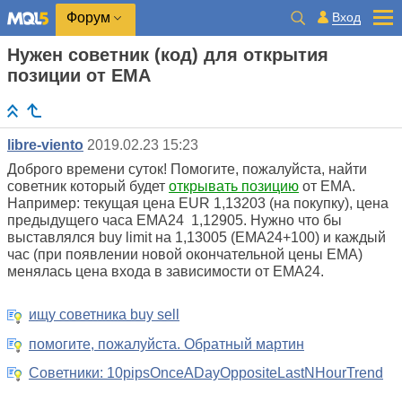
Вход
Форум
Нужен советник (код) для открытия
позиции от ЕМА
libre-viento
2019.02.23 15:23
Доброго времени суток! Помогите, пожалуйста, найти
советник который будет
открывать позицию
от ЕМА.
Например: текущая цена EUR 1,13203 (на покупку), цена
предыдущего часа ЕМА24 1,12905. Нужно что бы
выставлялся buy limit на 1,13005 (ЕМА24+100) и каждый
час (при появлении новой окончательной цены ЕМА)
менялась цена входа в зависимости от ЕМА24.
ищу советника buy sell
помогите, пожалуйста. Обратный мартин
Советники: 10pipsOnceADayOppositeLastNHourTrend