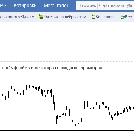
PS
Котировки
MetaTrader
Нажмите
/
для поиска: @use
к по алготрейдингу
Учебник по нейросетям
Календарь
Вебт
ия таймфрейма индикатора во входных параметрах