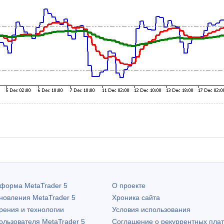
атформа
MetaTrader 5
О проекте
бновления
MetaTrader 5
Хроника сайта
рения и технологии
Условия использования
пользователя
MetaTrader 5
Соглашение о рекуррентных пла