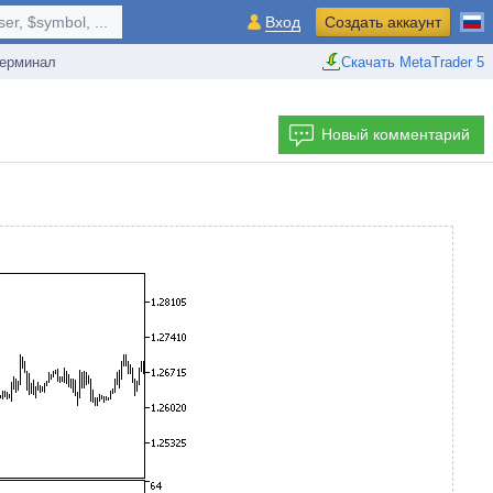
r, $symbol, ...
Вход
Создать аккаунт
ерминал
Скачать MetaTrader 5
Новый комментарий