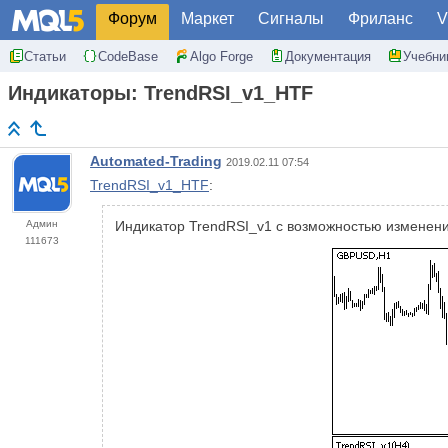
Форум
Маркет
Сигналы
Фриланс
V
Статьи
CodeBase
Algo Forge
Документация
Учебни
Индикаторы: TrendRSI_v1_HTF
Automated-Trading
2019.02.11 07:54
TrendRSI_v1_HTF
:
Админ
Индикатор TrendRSI_v1 с возможностью изменен
111673