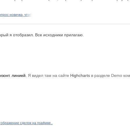
прос новичка, чтоб
торый я отобразил. Все исходники прилагаю.
изонт. линией.
Я видел там на сайте
Highcharts
в разделе Demo ком
тображение сделок на графике..