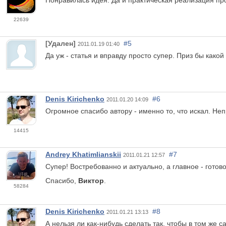
Понравилась идея. Да и практическая реализация пр
22639
[Удален]
#5
2011.01.19 01:40
Да уж - статья и вправду просто супер. Приз бы какой 
Denis Kirichenko
#6
2011.01.20 14:09
Огромное спасибо автору - именно то, что искал. Не
14415
Andrey Khatimlianskii
#7
2011.01.21 12:57
Супер! Востребованно и актуально, а главное - готов
Спасибо,
Виктор
.
58284
Denis Kirichenko
#8
2011.01.21 13:13
А нельзя ли как-нибудь сделать так, чтобы в том же 