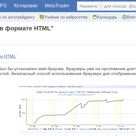
PS
Котировки
MetaTrader
Нажмите
/
для поиска: @use
к по алготрейдингу
Учебник по нейросетям
Календарь
Вебт
 в формате HTML"
те HTML
:
 был бы установлен web-браузер. Браузеры уже на протяжении дли
стой, безопасный способ использования браузера для отображения