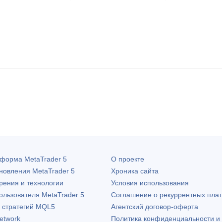
атформа
MetaTrader 5
О проекте
бновления
MetaTrader 5
Хроника сайта
рения и технологии
Условия использования
пользователя
MetaTrader 5
Соглашение о рекуррентных пла
х стратегий MQL5
Агентский договор-оферта
etwork
Политика конфиденциальности и