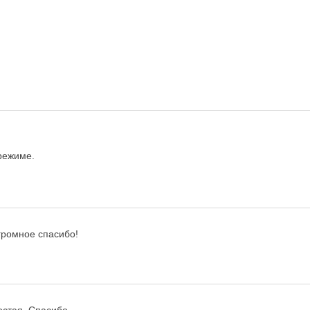
режиме.
громное спасибо!