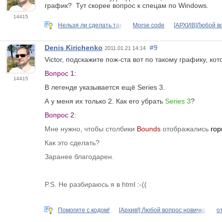
график? Тут скорее вопрос к спецам по Windows.
14415
Нельзя ли сделать так,
Morse code
[АРХИВ]Любой во
Denis Kirichenko
#9
2011.01.21 14:14
Victor, подскажите пож-ста вот по такому графику, ко
Вопрос 1:
14415
В легенде указывается ещё Series 3.
А у меня их только 2. Как его убрать
Series 3
?
Вопрос 2:
Мне нужно, чтобы столбики
Bounds
отображались
гор
Как это сделать?
Заранее благодарен.
P.S. Не разбираюсь я в html :-((
Помогите с кодом!
[Архив!] Любой вопрос новичка,
о