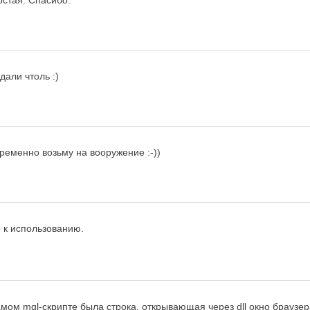
остая. Спасибо.
дали чтоль :)
пременно возьму на вооружение :-))
о к использованию.
самом mql-скрипте была строка, открывающая через dll окно браузер