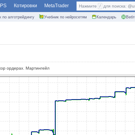
PS
Котировки
MetaTrader
Нажмите
/
для поиска: @use
к по алготрейдингу
Учебник по нейросетям
Календарь
Вебт
stop ордерах. Мартингейл