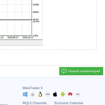
Новый комментарий
MetaTrader 5
MQL5 Channels
Economic Calendar
тежах