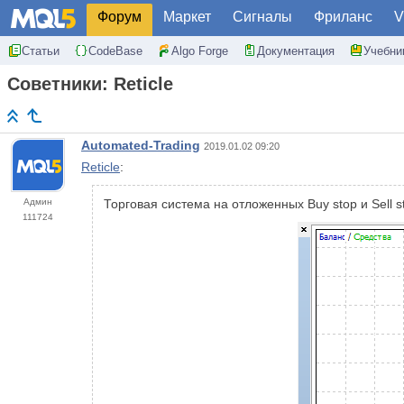
Форум
Маркет
Сигналы
Фриланс
V
Статьи
CodeBase
Algo Forge
Документация
Учебни
Советники: Reticle
Automated-Trading
2019.01.02 09:20
Reticle
:
Админ
Торговая система на отложенных Buy stop и Sell 
111724