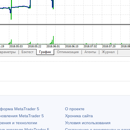
атформа
MetaTrader 5
О проекте
бновления
MetaTrader 5
Хроника сайта
рения и технологии
Условия использования
пользователя
MetaTrader 5
Соглашение о рекуррентных пла