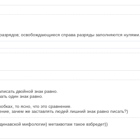
y разрядов; освобождающиеся справа разряды заполняются нулями
аписать двойной знак равно.
ать один знак равно.
кобках, то ясно, что это сравнение.
ение, зачем же заставлять людей лишний знак равно писать?)
андинавской мифологии) метаквотам такое взбредет))