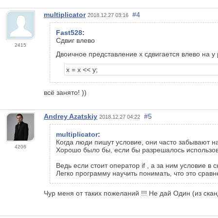
multiplicator
#4
2018.12.27 03:16
Fast528
:
Сдвиг влево
2415
Двоичное представление x сдвигается влево на 
x = x << y;
всё занято! ))
Andrey Azatskiy
#5
2018.12.27 04:22
multiplicator
:
Когда люди пишут условие, они часто забывают н
4206
Хорошо было бы, если бы разрешалось использов
Ведь если стоит оператор if , а за ним условие в с
Легко программу научить понимать, что это сравн
Чур меня от таких пожеланий !!! Не дай Один (из ск