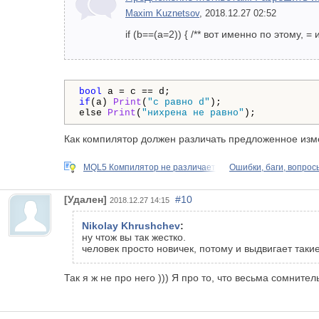
Maxim Kuznetsov
, 2018.12.27 02:52
if (b==(a=2)) { /** вот именно по этому,
bool
if
(a) 
Print
(
"c равно d"
);

else 
Print
(
"нихрена не равно"
);
Как компилятор должен различать предложенное из
MQL5 Компилятор не различает
Ошибки, баги, вопрос
[Удален]
#10
2018.12.27 14:15
Nikolay Khrushchev
:
ну чтож вы так жестко.
человек просто новичек, потому и выдвигает таки
Так я ж не про него ))) Я про то, что весьма сомните