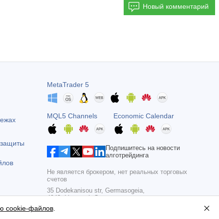
Новый комментарий
MetaTrader 5
MQL5 Channels
Economic Calendar
тежах
 защиты
Подпишитесь на новости
алготрейдинга
йлов
Не является брокером, нет реальных торговых
счетов
35 Dodekanisou str, Germasogeia,
4043, Limassol, Cyprus
ю cookie-файлов
.
Copyright 2000-2026,
MetaQuotes Ltd