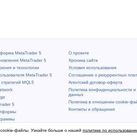
атформа
MetaTrader 5
О проекте
бновления
MetaTrader 5
Хроника сайта
рения и технологии
Условия использования
пользователя
MetaTrader 5
Соглашение о рекуррентных пла
х стратегий MQL5
Агентский договор-оферта
etwork
Политика конфиденциальности и
данных
rge
Политика в отношении cookie-фа
rader 5
Контакты и обращения
атформы
граммы
 cookie-файлы. Узнайте больше о нашей
политике по использовани