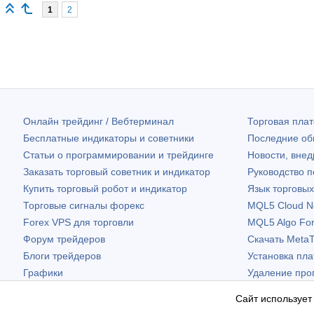
1
2
Онлайн трейдинг / Вебтерминал
Торговая пл
Бесплатные индикаторы и советники
Последние о
Статьи о программировании и трейдинге
Новости, внед
Заказать торговый советник и индикатор
Руководство 
Купить торговый робот и индикатор
Язык торговы
Торговые сигналы форекс
MQL5 Cloud N
Forex VPS для торговли
MQL5 Algo Fo
Форум трейдеров
Скачать
MetaT
Блоги трейдеров
Установка пл
Графики
Удаление про
Бесплатные виджеты
Сайт использует