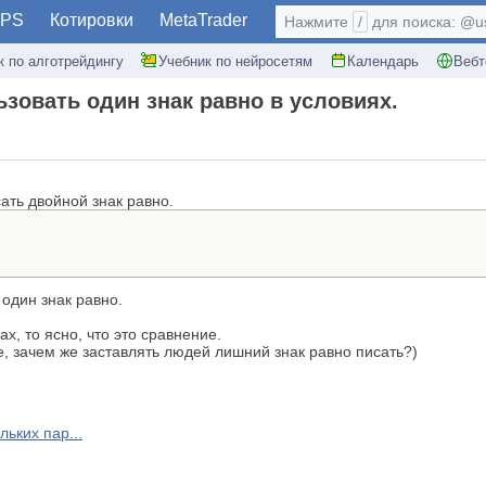
PS
Котировки
MetaTrader
Нажмите
/
для поиска: @use
к по алготрейдингу
Учебник по нейросетям
Календарь
Вебт
зовать один знак равно в условиях.
ать двойной знак равно.
один знак равно.
ах, то ясно, что это сравнение.
е, зачем же заставлять людей лишний знак равно писать?)
ьких пар...