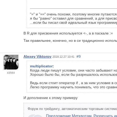
"=" и "==" очень похожи, поэтому многие путаются
я бы "равно" оставил для сравнений, а для присв
...если бы писал свой идеальный язык программи
В R для присвоения используется <-, а в паскале :=
Так правильнее, конечно, но в си традиционно исполь
Alexey Viktorov
#9
2018.12.27 10:41
multiplicator
:
Когда люди пишут условие, они часто забывают н
43564
Хорошо было бы, если бы разрешалось использов
Ведь если стоит оператор if , а за ним условие в с
Легко программу научить понимать, что это сравн
И дополнение к этому примеру
Форум по трейдингу, автоматическим торговым система
Предложение Метквотам. Разрешить ис