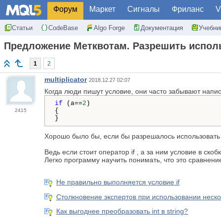
Форум
Маркет
Сигналы
Фриланс
V
Статьи
CodeBase
Algo Forge
Документация
Учебни
Предложение Метквотам. Разрешить исполь
1
2
multiplicator
2018.12.27 02:07
Когда люди пишут условие, они часто забывают напис
if
 (a==
2
)

{

2415
}
Хорошо было бы, если бы разрешалось использовать 
Ведь если стоит оператор if , а за ним условие в скобк
Легко программу научить понимать, что это сравнени
Не правильно выполняется условие if
Столкновение экспертов при использовании нескол
Как выгоднее преобразовать int в string?