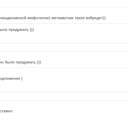
 скандинавской мифологии) метаквотам такое взбредет))
ыло придумать )))
но было придумать )))
редложения )
ставил.