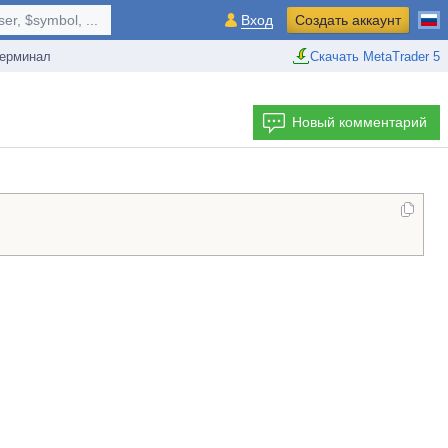
r, $symbol, ...
Вход
Создать аккаунт
ерминал
Скачать MetaTrader 5
Новый комментарий