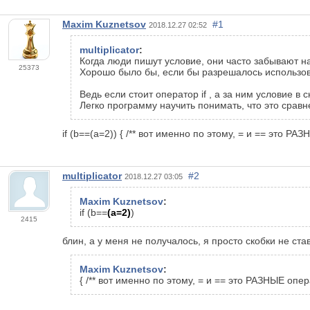
Maxim Kuznetsov
#1
2018.12.27 02:52
multiplicator
:
Когда люди пишут условие, они часто забывают н
25373
Хорошо было бы, если бы разрешалось использов
Ведь если стоит оператор if , а за ним условие в с
Легко программу научить понимать, что это сравн
if (b==(a=2)) { /** вот именно по этому, = и == это Р
multiplicator
#2
2018.12.27 03:05
Maxim Kuznetsov
:
if (b==
(a=2)
)
2415
блин, а у меня не получалось, я просто скобки не ста
Maxim Kuznetsov
:
{ /** вот именно по этому, = и == это РАЗНЫЕ опе