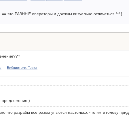
 = и == это РАЗНЫЕ операторы и должны визуально отличаться **/ }
менение???
ы
Библиотеки: Tester
е предложения )
льно что разрабы все разом упьются настолько, что им в голову прид