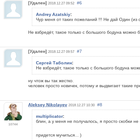
[Удален]
#6
2018.12.27 09:52
Andrey Azatskiy
:
Чур меня от таких пожеланий !!! Не дай Один (из
Не взбредёт, такое только с большого бодуна можно б
[Удален]
#7
2018.12.27 09:57
Сергей Таболин
:
Не взбредёт, такое только с большого бодуна мож
ну чтож вы так жестко.
человек просто новичек, потому и выдвигает такие п
Aleksey Nikolayev
#8
2018.12.27 10:30
multiplicator
:
блин, а у меня не получалось, я просто скобки не 
10744
придется мучиться... )