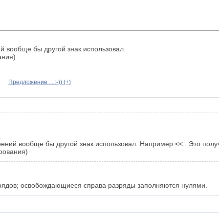
ий вообще бы другой знак использовал.
ания)
Предложение ... :-)) (+)
.
оений вообще бы другой знак использовал. Например << . Это получ
рования)
азрядов; освобождающиеся справа разряды заполняются нулями.