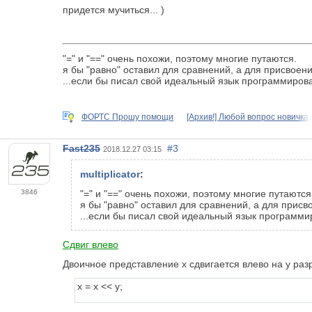
придется мучиться... )
"=" и "==" очень похожи, поэтому многие путаются.
я бы "равно" оставил для сравнений, а для присвоен
...если бы писал свой идеальный язык программиров
ФОРТС Прошу помощи
[Архив!] Любой вопрос новичка,
Fast235
#3
2018.12.27 03:15
multiplicator
:
3846
"=" и "==" очень похожи, поэтому многие путаются
я бы "равно" оставил для сравнений, а для присв
...если бы писал свой идеальный язык программи
Сдвиг влево
Двоичное представление x сдвигается влево на y р
x = x << y;