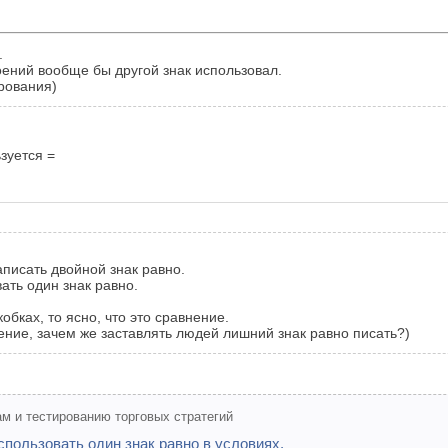
.
оений вообще бы другой знак использовал.
рования)
зуется =
аписать двойной знак равно.
ать один знак равно.
кобках, то ясно, что это сравнение.
ение, зачем же заставлять людей лишний знак равно писать?)
м и тестированию торговых стратегий
пользовать один знак равно в условиях.