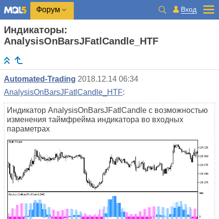
Вход
Форум
Индикаторы:
AnalysisOnBarsJFatlCandle_HTF
Automated-Trading
2018.12.14 06:34
AnalysisOnBarsJFatlCandle_HTF
:
Индикатор AnalysisOnBarsJFatlCandle с возможностью
изменения таймфрейма индикатора во входных
параметрах