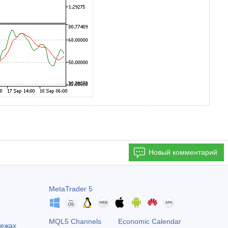
Новый комментарий
MetaTrader 5
MQL5 Channels
Economic Calendar
тежах