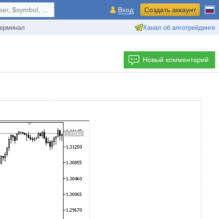
r, $symbol, ...
Вход
Создать аккаунт
ерминал
Канал об алготрейдинге
Новый комментарий