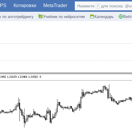
PS
Котировки
MetaTrader
Нажмите
/
для поиска: @use
к по алготрейдингу
Учебник по нейросетям
Календарь
Вебт