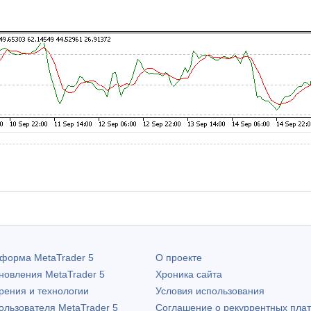
атформа
MetaTrader 5
О проекте
бновления
MetaTrader 5
Хроника сайта
рения и технологии
Условия использования
пользователя
MetaTrader 5
Соглашение о рекуррентных пла