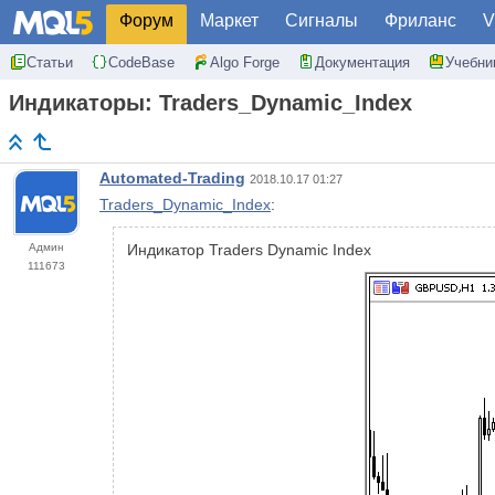
Форум
Маркет
Сигналы
Фриланс
V
Статьи
CodeBase
Algo Forge
Документация
Учебни
Индикаторы: Traders_Dynamic_Index
Automated-Trading
2018.10.17 01:27
Traders_Dynamic_Index
:
Админ
Индикатор Traders Dynamic Index
111673