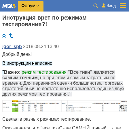
Вход
Форум
Инструкция врет по режимам
тестирования?!
igor_spb
2018.08.24 13:40
Добрый день!
В инструкции написано
"
Важно:
режим тестирования
"Все тики" является
самым точным
, но при этом и самым затратным по
времени. Для первичной оценки большинства торговых
стратегий обычно достаточно использовать один из двух
других режимов тестирования."
Сделал в разных режимах тестирование.
Оказывается, что "все тики" - не САМЫЙ точный, т.к. не