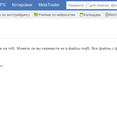
PS
Котировки
MetaTrader
Нажмите
/
для поиска: @use
к по алготрейдингу
Учебник по нейросетям
Календарь
Вебт
е на mt5. Можете ли вы перевести их в файлы mql5. Все файлы с 
kb