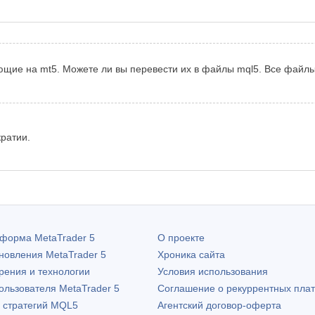
ающие на mt5. Можете ли вы перевести их в файлы mql5. Все файл
ратии.
атформа
MetaTrader 5
О проекте
бновления
MetaTrader 5
Хроника сайта
рения и технологии
Условия использования
пользователя
MetaTrader 5
Соглашение о рекуррентных пла
х стратегий MQL5
Агентский договор-оферта