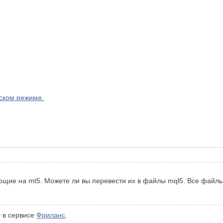
ском режиме.
ающие на mt5. Можете ли вы перевести их в файлы mql5. Все файл
 в сервисе
Фриланс
.