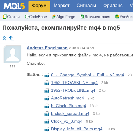
Форум
Маркет
Сигналы
Фриланс
V
Статьи
CodeBase
Algo Forge
Документация
Учебни
Пожалуйста, скомпилируйте mq4 в mq5
Andreas Engelmann
2018.08.14 04:59
Hallo, если я прикрепляю файлы mql4, не работающи
Спасибо.
133
Файлы:
0_-_Change_Symbol_-_Full_-_v2.mq4
23 
1952-TROASKLINE.mq4
2 kb
1952-TRObidLINE.mq4
2 kb
AutoRefresh.mq4
2 kb
b_Clock_Plus.mq4
18 kb
b-clock_spread.mq4
3 kb
Clock_v1_3.mq4
9 kb
Display_Info_All_Pairs.mq4
13 kb