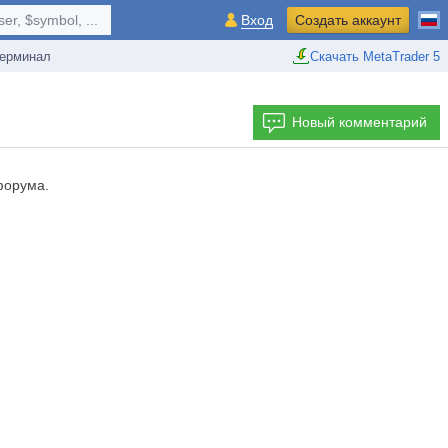
r, $symbol, ...
Вход
Создать аккаунт
ерминал
Скачать MetaTrader 5
Новый комментарий
форума.