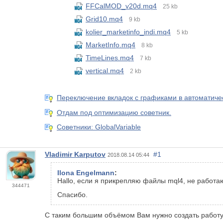
FFCalMOD_v20d.mq4
25 kb
Grid10.mq4
9 kb
kolier_marketinfo_indi.mq4
5 kb
MarketInfo.mq4
8 kb
TimeLines.mq4
7 kb
vertical.mq4
2 kb
Переключение вкладок с графиками в автоматиче
Отдам под оптимизацию советник.
Советники: GlobalVariable
Vladimir Karputov
#1
2018.08.14 05:44
Ilona Engelmann
:
Hallo, если я прикрепляю файлы mql4, не работ
344471
Спасибо.
С таким большим объёмом Вам нужно создать работу