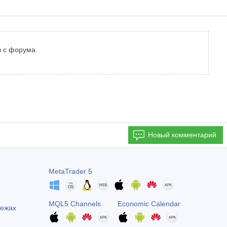
ы с форума.
Новый комментарий
MetaTrader 5
MQL5 Channels
Economic Calendar
тежах