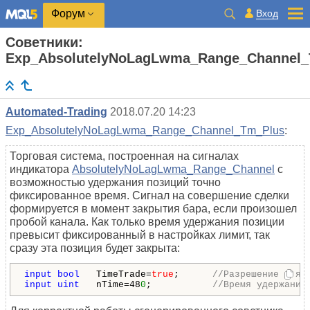
Вход
Форум
Советники:
Exp_AbsolutelyNoLagLwma_Range_Channel_
Automated-Trading
2018.07.20 14:23
Exp_AbsolutelyNoLagLwma_Range_Channel_Tm_Plus
:
Торговая система, построенная на сигналах
индикатора
AbsolutelyNoLagLwma_Range_Channel
с
возможностью удержания позиций точно
фиксированное время. Сигнал на совершение сделки
формируется в момент закрытия бара, если произошел
пробой канала. Как только время удержания позиции
превысит фиксированный в настройках лимит, так
сразу эта позиция будет закрыта:
input
bool
   TimeTrade=
true
;      
//Разрешение для 
input
uint
   nTime=48
0
;           
//Время удержания