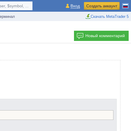
r, $symbol, ...
Вход
Создать аккаунт
ерминал
Скачать MetaTrader 5
Новый комментарий