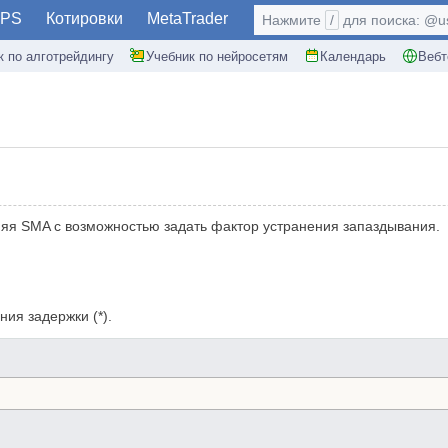
PS
Котировки
MetaTrader
Нажмите
/
для поиска: @use
к по алготрейдингу
Учебник по нейросетям
Календарь
Вебт
няя SMA с возможностью задать фактор устранения запаздывания.
ия задержки (*).