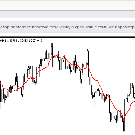
икатор повторяет простую скользящую среднюю с теми же параметр