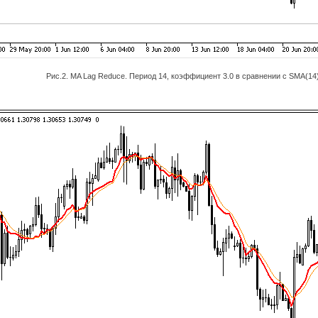
Рис.2. MA Lag Reduce. Период 14, коэффициент 3.0 в сравнении с SMA(14