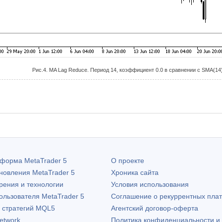
Рис.4. MA Lag Reduce. Период 14, коэффициент 0.0 в сравнении с SMA(14
атформа
MetaTrader 5
О проекте
бновления
MetaTrader 5
Хроника сайта
рения и технологии
Условия использования
пользователя
MetaTrader 5
Соглашение о рекуррентных пла
х стратегий MQL5
Агентский договор-оферта
etwork
Политика конфиденциальности и