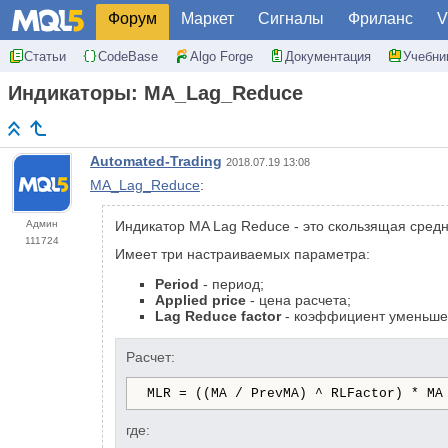
Форум
Маркет
Сигналы
Фриланс
V
Статьи
CodeBase
Algo Forge
Документация
Учебни
Индикаторы: MA_Lag_Reduce
Automated-Trading
2018.07.19 13:08
MA_Lag_Reduce
:
Админ
Индикатор MA Lag Reduce - это скользящая сред
111724
Имеет три настраиваемых параметра:
Period
- период;
Applied price
- цена расчета;
Lag Reduce factor
- коэффициент уменьшен
Расчет:
MLR = ((MA / PrevMA) ^ RLFactor) * MA
где: