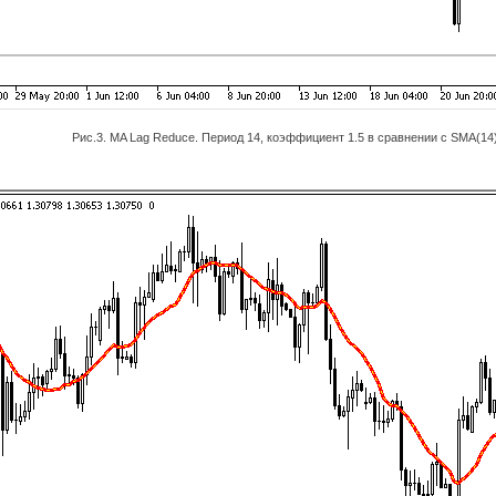
Рис.3. MA Lag Reduce. Период 14, коэффициент 1.5 в сравнении с SMA(14