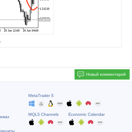
)
Новый комментарий
MetaTrader 5
MQL5 Channels
Economic Calendar
тежах
 защиты