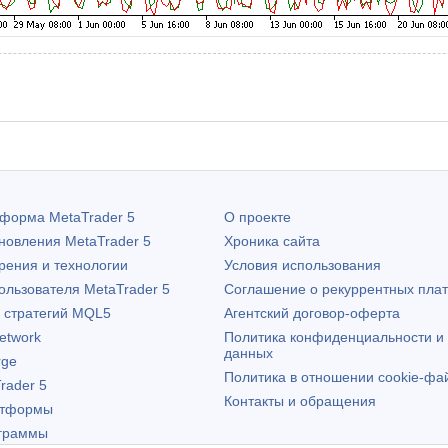
атформа
MetaTrader 5
О проекте
бновления
MetaTrader 5
Хроника сайта
рения и технологии
Условия использования
пользователя
MetaTrader 5
Соглашение о рекуррентных пла
х стратегий MQL5
Агентский договор-оферта
etwork
Политика конфиденциальности и
данных
rge
Политика в отношении cookie-фа
rader 5
Контакты и обращения
атформы
граммы