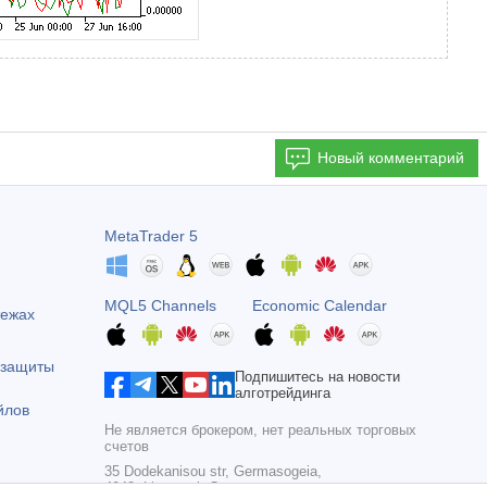
Новый комментарий
MetaTrader 5
MQL5 Channels
Economic Calendar
тежах
 защиты
Подпишитесь на новости
алготрейдинга
йлов
Не является брокером, нет реальных торговых
счетов
35 Dodekanisou str, Germasogeia,