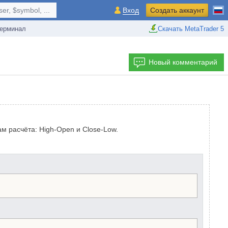
r, $symbol, ...
Вход
Создать аккаунт
ерминал
Скачать MetaTrader 5
Новый комментарий
м расчёта: High-Open и Close-Low.