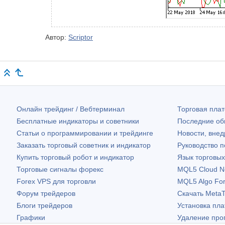
Автор:
Scriptor
Онлайн трейдинг / Вебтерминал
Торговая пл
Бесплатные индикаторы и советники
Последние о
Статьи о программировании и трейдинге
Новости, внед
Заказать торговый советник и индикатор
Руководство 
Купить торговый робот и индикатор
Язык торговы
Торговые сигналы форекс
MQL5 Cloud N
Forex VPS для торговли
MQL5 Algo Fo
Форум трейдеров
Скачать
MetaT
Блоги трейдеров
Установка пл
Графики
Удаление про