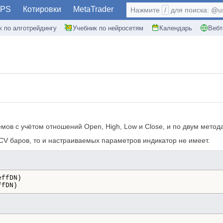
PS
Котировки
MetaTrader
Нажмите
/
для поиска: @use
к по алготрейдингу
Учебник по нейросетям
Календарь
Вебт
ов с учётом отношений Open, High, Low и Close, и по двум метода
CV баров, то и настраиваемых параметров индикатор не имеет.
effDN)
ffDN)