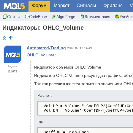
Форум
Маркет
Сигналы
Фриланс
V
Статьи
CodeBase
Algo Forge
Документация
Учебни
Индикаторы: OHLC_Volume
Automated-Trading
2018.07.12 14:49
OHLC_Volume
:
Админ
Индикатор объёмов OHLC Volume
111673
Индикатор OHLC Volume рисует два графика объём
Так как рассчитывается только по значениям OHL
Расчёт:
Vol UP = Volume * CoeffUP/(CoeffUP+Co
Vol DN = Volume* CoeffDN/(CoeffUP+Coe
где:
CoeffUP = High-Open