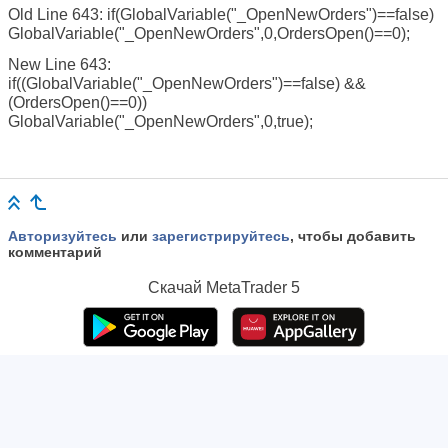
Old Line 643: if(GlobalVariable("_OpenNewOrders")==false)
GlobalVariable("_OpenNewOrders",0,OrdersOpen()==0);
New Line 643:
if((GlobalVariable("_OpenNewOrders")==false) &&
(OrdersOpen()==0))
GlobalVariable("_OpenNewOrders",0,true);
Авторизуйтесь
или
зарегистрируйтесь
, чтобы добавить
комментарий
Скачай
MetaTrader 5