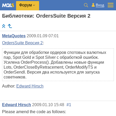
Вход
Форум
Библиотеки: OrdersSuite Версия 2
MetaQuotes
2009.01.09 07:01
OrdersSuite Версия 2
:
Функции для обработки ордеров спотовых валютных
пар, Spot Gold и Spot Silver с обработкой ошибок.
Усилена OrderProcess(). Добавлены новые функции
Lots, OrderCloseByRetracement, OrderModifyTS и
OrderSendI. Версия два используется для запуска
советников.
Author:
Edward Hirsch
Edward Hirsch
2009.01.10 15:48
#1
Please amend the code as follows: