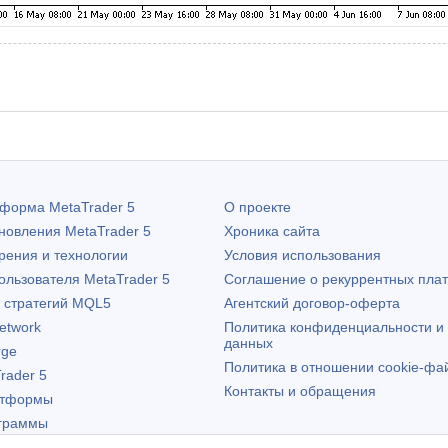
атформа
MetaTrader 5
О проекте
бновления
MetaTrader 5
Хроника сайта
рения и технологии
Условия использования
пользователя
MetaTrader 5
Соглашение о рекуррентных пла
х стратегий MQL5
Агентский договор-оферта
etwork
Политика конфиденциальности и
данных
rge
Политика в отношении cookie-фа
rader 5
Контакты и обращения
атформы
граммы