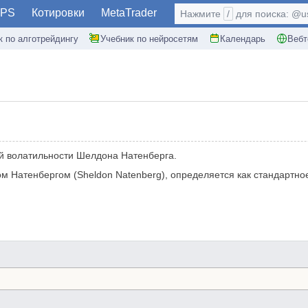
PS
Котировки
MetaTrader
Нажмите
/
для поиска: @use
к по алготрейдингу
Учебник по нейросетям
Календарь
Вебт
ской волатильности Шелдона Натенберга.
м Натенбергом (Sheldon Natenberg), определяется как стандартн