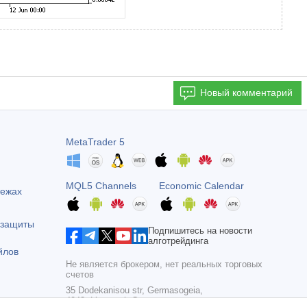
Новый комментарий
MetaTrader 5
MQL5 Channels
Economic Calendar
тежах
 защиты
Подпишитесь на новости
алготрейдинга
йлов
Не является брокером, нет реальных торговых
счетов
35 Dodekanisou str, Germasogeia,
4043, Limassol, Cyprus