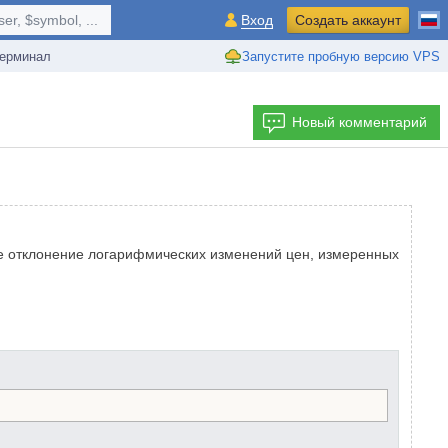
r, $symbol, ...
Вход
Создать аккаунт
ерминал
Запустите пробную версию VPS
Новый комментарий
ое отклонение логарифмических изменений цен, измеренных