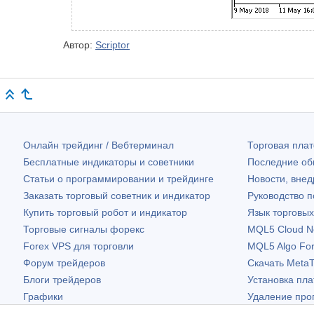
Автор:
Scriptor
Онлайн трейдинг / Вебтерминал
Торговая пл
Бесплатные индикаторы и советники
Последние о
Статьи о программировании и трейдинге
Новости, внед
Заказать торговый советник и индикатор
Руководство 
Купить торговый робот и индикатор
Язык торговы
Торговые сигналы форекс
MQL5 Cloud N
Forex VPS для торговли
MQL5 Algo Fo
Форум трейдеров
Скачать
MetaT
Блоги трейдеров
Установка пл
Графики
Удаление про
Бесплатные виджеты