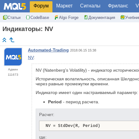
Форум
Маркет
Сигналы
Фриланс
V
Статьи
CodeBase
Algo Forge
Документация
Учебни
Индикаторы: NV
Automated-Trading
2018.06.15 15:38
NV
:
Админ
NV (Natenberg's Volatility) - индикатор историче
111673
Историческая волатильность, описанная Шелдоно
через равные промежутки времени.
Индикатор имеет один настраиваемый параметр:
Period
- период расчета.
Расчет:
NV = StdDev(R, Period)
где: