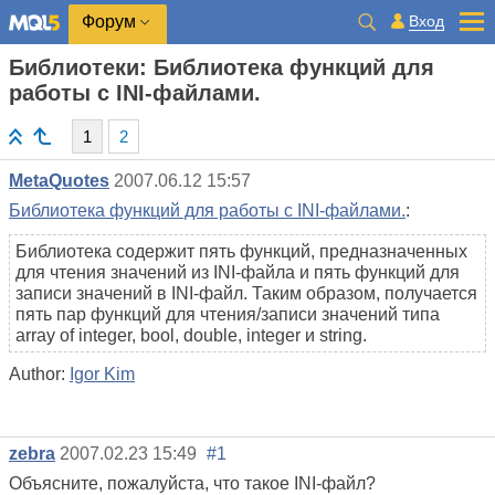
Вход
Форум
Библиотеки: Библиотека функций для
работы с INI-файлами.
1
2
MetaQuotes
2007.06.12 15:57
Библиотека функций для работы с INI-файлами.
:
Библиотека содержит пять функций, предназначенных
для чтения значений из INI-файла и пять функций для
записи значений в INI-файл. Таким образом, получается
пять пар функций для чтения/записи значений типа
array of integer, bool, double, integer и string.
Author:
Igor Kim
zebra
2007.02.23 15:49
#1
Объясните, пожалуйста, что такое INI-файл?