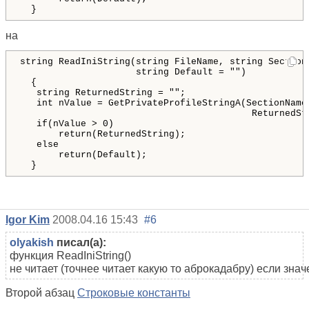
}
на
string
ReadIniString
(
string
FileName
, 
string
Section
string
Default
 = 
""
)
{
string
ReturnedString
 = 
""
;
int
nValue
 = 
GetPrivateProfileStringA
(
SectionName
ReturnedSt
if
(
nValue
 > 
0
)
return
(
ReturnedString
)
;
else
return
(
Default
)
;
}
Igor Kim
2008.04.16 15:43
#6
olyakish
писал(а):
функция ReadIniString()
не читает (точнее читает какую то аброкадабру) если зн
Второй абзац
Строковые константы