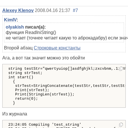
Alexey Klenov
2008.04.16 21:37
#7
KimIV
:
olyakish
писал(а):
функция ReadIniString()
не читает (точнее читает какую то аброкадабру) если з
Второй абзац
Строковые константы
Ага, а вот так значит можно это обойти
string
testStr
="
qwertyuiop
[]
asdfghjkl
;
zxcvbnm
,
.12345
string
strTest
;
int
start
()
{
strTest
=
StringConcatenate
(
testStr
,
testStr
,
testStr
Print
(
strTest
)
;
Print
(
StringLen
(
strTest
))
;
return
(
0
)
;
}
Из журнала
23
:
24
:
05
Compiling
 '
test_string
'