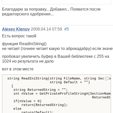
Благодарю за поправку... Добавил... Появится после
редакторского одобрения...
Alexey Klenov
2008.04.14 07:59
#5
Есть вопрос такой
функция ReadIniString()
не читает (точнее читает какую то аброкадабру) если зна
пробовал увеличить буфер в Вашей библиотеке с 255 на
1024 но результата не дало
вот в этом месте
string
ReadIniString
(
string
FileName
, 
string
Section
string
Default
 = 
""
)
{
string
ReturnedString
 = 
""
;
int
nValue
 = 
GetPrivateProfileStringA
(
SectionName
ReturnedSt
if
(
nValue
 > 
0
)
return
(
ReturnedString
)
;
else
return
(
Default
)
;