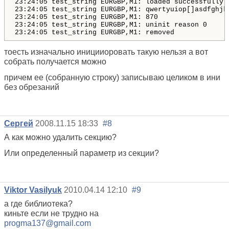
23
:
24
:
05
test_string
EURGBP
,
M1
: 
loaded
successfully
23
:
24
:
05
test_string
EURGBP
,
M1
: 
qwertyuiop
[]
asdfghjk
23
:
24
:
05
test_string
EURGBP
,
M1
: 
870
23
:
24
:
05
test_string
EURGBP
,
M1
: 
uninit
reason
0
23
:
24
:
05
test_string
EURGBP
,
M1
: 
removed
тоесть изначально иницииоровать такую нельзя а вот
собрать получается можно
причем ее (собранную строку) записываю целиком в ини
без обрезаний
Сергей
2008.11.15 18:33
#8
А как можно удалить секцию?
Или определенный параметр из секции?
Viktor Vasilyuk
2010.04.14 12:10
#9
а где библиотека?
киньте если не трудно на
progma137@gmail.com