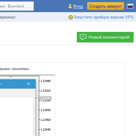
r, $symbol, ...
Вход
Создать аккаунт
ерминал
Запустите пробную версию VPS
Новый комментарий
овыми линиями.