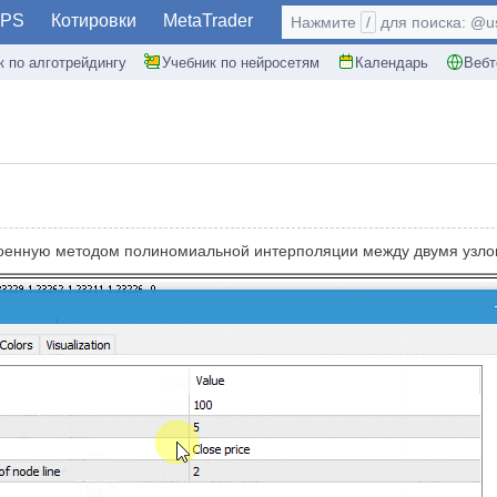
PS
Котировки
MetaTrader
Нажмите
/
для поиска: @use
к по алготрейдингу
Учебник по нейросетям
Календарь
Вебт
роенную методом полиномиальной интерполяции между двумя узл