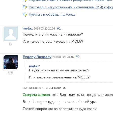
Разговор с искусственным интеллектом (ИИ) о фо
Нужны-ли объёмы на Forex
metaz
#1
2018.03.20 20:06
Неужели это ни кому не интересно?
Или такое не реализуешь на MQL5?
35
Evgeny Raspaev
#2
2018.03.20 20:16
metaz
:
Неужели это ни кому не интересно?
5320
Или такое не реализуешь на MQL5?
не понятно что вы хотите.
Создали символ
- это Вид - символы - создать симво
Второй вопрос куда прописали url и чей урл
Третий вопрос что за советник от куда взяли