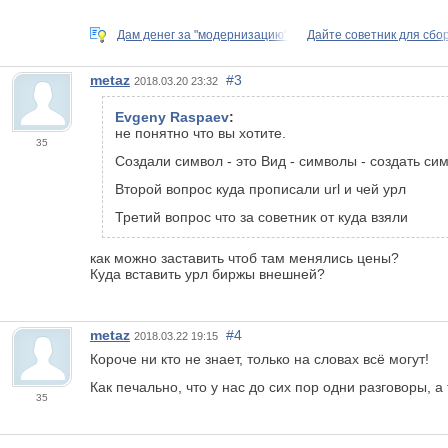
Дам денег за "модернизацию"
Дайте советник для сбо
metaz
#3
2018.03.20 23:32
Evgeny Raspaev
:
не понятно что вы хотите.
35
Создали символ - это Вид - символы - создать си
Второй вопрос куда прописали url и чей урл
Третий вопрос что за советник от куда взяли
как можно заставить чтоб там менялись цены?
Куда вставить урл биржы внешней?
metaz
#4
2018.03.22 19:15
Короче ни кто не знает, только на словах всё могут!
Как печально, что у нас до сих пор одни разговоры, а
35