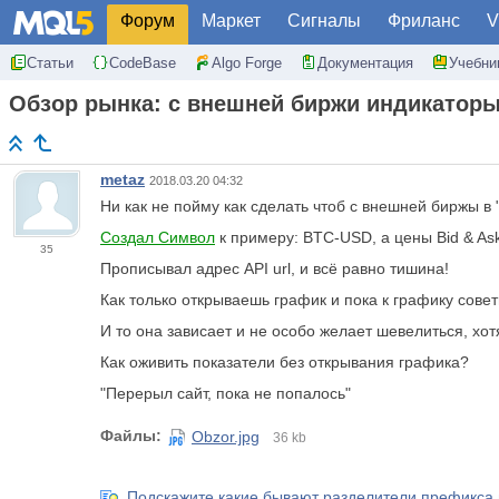
Форум
Маркет
Сигналы
Фриланс
V
Статьи
CodeBase
Algo Forge
Документация
Учебни
Обзор рынка: с внешней биржи индикаторы
metaz
2018.03.20 04:32
Ни как не пойму как сделать чтоб с внешней биржы в
Создал Символ
к примеру: BTC-USD, а цены Bid & Ask
35
Прописывал адрес API url, и всё равно тишина!
Как только
открываешь график
и пока к графику совет
И то она зависает и не особо желает шевелиться, хот
Как оживить показатели без
открывания графика
?
"Перерыл сайт, пока не попалось"
Файлы:
Obzor.jpg
36 kb
Подскажите какие бывают разделители префикса