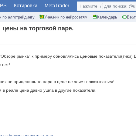
PS
Котировки
MetaTrader
Нажмите
/
для поиска: @use
к по алготрейдингу
Учебник по нейросетям
Календарь
Вебт
 цены на торговой паре.
 "Обзоре рынка" к примеру обновлялись ценовые показатели(тики) B
 нет!
ник не прицепишь то пара в цене не хочет показываться!
я в реале цена давно ушла в другие показатели.
 и суффикса валютных пар