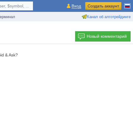
r, $symbol, ...
Вход
Создать аккаунт
ерминал
Канал об алготрейдинге
Новый комментарий
id & Ask?