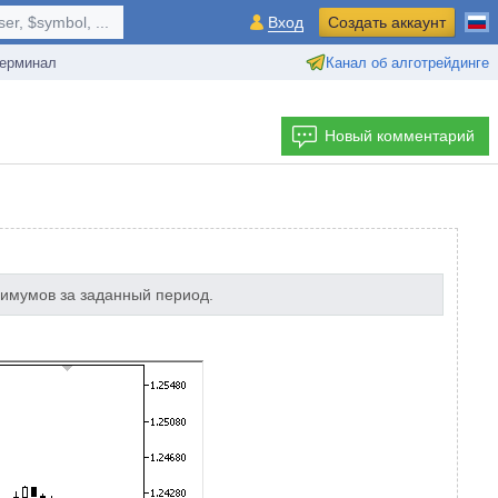
r, $symbol, ...
Вход
Создать аккаунт
ерминал
Канал об алготрейдинге
Новый комментарий
имумов за заданный период.