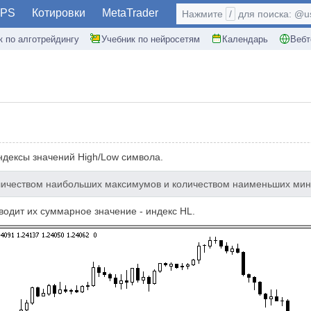
PS
Котировки
MetaTrader
Нажмите
/
для поиска: @use
к по алготрейдингу
Учебник по нейросетям
Календарь
Вебт
ндексы значений High/Low символа.
личеством наибольших максимумов и количеством наименьших мин
водит их суммарное значение - индекс HL.