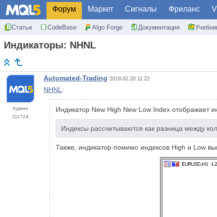
Форум
Маркет
Сигналы
Фриланс
V
Статьи
CodeBase
Algo Forge
Документация
Учебни
Индикаторы: NHNL
Automated-Trading
2018.02.20 11:22
NHNL
:
Админ
Индикатор New High New Low Index отображает и
111724
Индексы рассчитываются как разница между ко
Также, индикатор помимо индексов High и Low вы