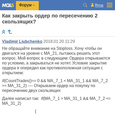
Вход
Форум
Как закрыть ордер по пересечению 2
скользящих?
Vladimir Liubchenko
2018.01.20 11:29
Не обращайте внимание на Stoploss. Хочу чтобы он
двигался на уровне с MA_21, пытаюсь решить этот
вопрос. Мой вопрос в следующем: Ордера открываются
по условию, а закрываться не хотят. Условие закрытие
ордера я опередил как противоположная ситуация с
открытием:
if(CountTrades()== 0 && MA_7_1 < MA_31_1 && MA_7_2
>= MA_31_2) ---- Открываем ордер на покупку по
пересечению двух скользящих
Далее написал так: if(MA_7_1 > MA_31_1 && MA_7_2 <=
MA_31_2)
{