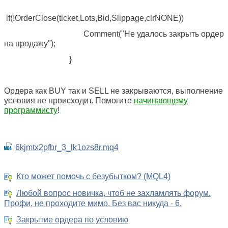
if(!OrderClose(ticket,Lots,Bid,Slippage,clrNONE))
Comment("Не удалось закрыть ордер
на продажу");
}
Ордера как BUY так и SELL не закрываются, выполнение
условия не происходит. Помогите
начинающему
программисту
!
6kjmtx2pfbr_3_lk1ozs8r.mq4
Кто может помочь с безубытком? (MQL4)
Любой вопрос новичка, чтоб не захламлять форум.
Профи, не проходите мимо. Без вас никуда - 6.
Закрытие ордера по условию