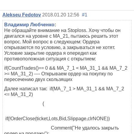
Alekseu Fedotov
2018.01.20 12:56
#1
Владимир Любченко
:
Не обращайте внимание на Stoploss. Хочу чтобы он
двигался на уровне с MA_21, пытаюсь решить этот
вопрос. Мой вопрос в следующем: Ордера
открываются по условию, а закрываться не хотят.
Условие закрытие ордера я опередил как
противоположная ситуация с открытием:
if(CountTrades()== 0 && MA_7_1 < MA_31_1 && MA_7_2
>= MA_31_2) ---- Открываем ордер на покупку по
пересечению двух скользящих
Далее написал так: if(MA_7_1 > MA_31_1 && MA_7_2
<= MA_31_2)
{
if(!OrderClose(ticket,Lots,Bid,Slippage,clrNONE))
Comment("Не удалось закрыть
ордер на продажу");