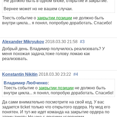
Не должно быть в одном блоке, открытие и закрытие.
Вернее может но не вашем случаи.
Тоесть событие о
закрытии позиции
не должно быть
внутри цикла... я понял, попробую доработать. Спасибо!
Alexander Mikryukov
2018.03.30 21:58
#3
Добрый день. Владимир получилось реализовать? У
меня похожая задача,тоже голову ломаю как
реализовать.
Konstantin Nikitin
2018.03.30 23:22
#4
Владимир Любченко
:
Тоесть событие о
закрытии позиции
не должно быть
внутри цикла... я понял, попробую доработать. Спасибо!
Да сами внимательно посмотрите на свой код. У вас
задается ticket только что открытого ордера. Ну мод его
понятен. И тут-же идет команда на закрытие ордера по
этому тикету. Но уже с другими условиями.