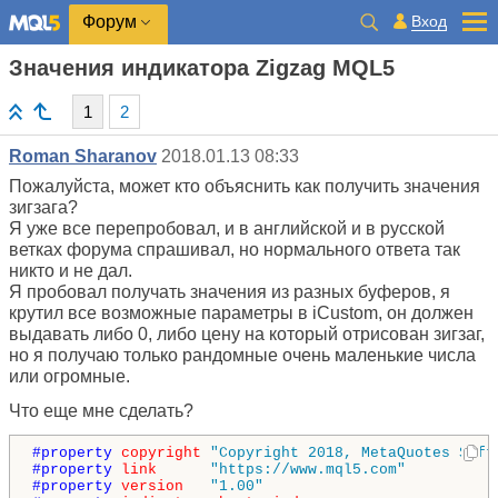
Вход
Форум
Значения индикатора Zigzag MQL5
1
2
Roman Sharanov
2018.01.13 08:33
Пожалуйста, может кто объяснить как получить значения
зигзага?
Я уже все перепробовал, и в английской и в русской
ветках форума спрашивал, но нормального ответа так
никто и не дал.
Я пробовал получать значения из разных буферов, я
крутил все возможные параметры в iCustom, он должен
выдавать либо 0, либо цену на который отрисован зигзаг,
но я получаю только рандомные очень маленькие числа
или огромные.
Что еще мне сделать?
#property 
copyright
"Copyright 2018, MetaQuotes Soft
#property 
link
"https://www.mql5.com"
#property 
version
"1.00"