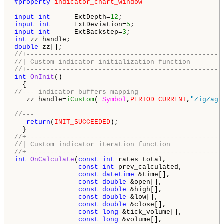
#property 
indicator_chart_window
input
int
      ExtDepth=
12
input
int
      ExtDeviation=
5
input
int
      ExtBackstep=
3
int
double
//+-------------------------------------------------
//| Custom indicator initialization function        
//+-------------------------------------------------
int
OnInit
()

//--- indicator buffers mapping
   zz_handle=
iCustom
(
_Symbol
,
PERIOD_CURRENT
,
"ZigZag"
//---
return
(
INIT_SUCCEEDED
);

//+-------------------------------------------------
//| Custom indicator iteration function             
//+-------------------------------------------------
int
OnCalculate
(
const
int
 rates_total,

const
int
 prev_calculated,

const
datetime
 &time[],

const
double
 &open[],

const
double
 &high[],

const
double
 &low[],

const
double
 &close[],

const
long
 &tick_volume[],

const
long
 &volume[],
