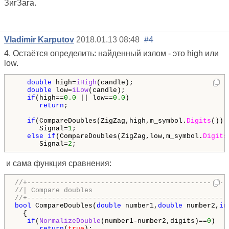
ЗигЗага.
Vladimir Karputov
2018.01.13 08:48
#4
4. Остаётся определить: найденный излом - это high или
low.
double
 high=
iHigh
(candle);

double
 low=
iLow
(candle);

if
(high==
0.0
 || low==
0.0
)

return
;

if
(CompareDoubles(ZigZag,high,m_symbol.
Digits
()))

      Signal=
1
;

else
if
(CompareDoubles(ZigZag,low,m_symbol.
Digits
      Signal=
2
;
и сама функция сравнения:
//+-------------------------------------------------
//| Compare doubles                                 
//+-------------------------------------------------
bool
 CompareDoubles(
double
 number1,
double
 number2,
in
  {

if
(
NormalizeDouble
(number1-number2,digits)==
0
)

return
(
true
);
