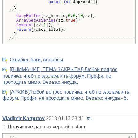
const
int
 &spread[])

//---
CopyBuffer
(zz_handle,
0
,
0
,
10
,zz);

ArraySetAsSeries
(zz,
true
);

Comment
(zz[
1
]);

return
(rates_total);

//+-------------------------------------------------
Ошибки, баги, вопросы
[ВНИМАНИЕ, ТЕМА ЗАКРЫТА!] Любой вопрос
новичка, чтоб не захламлять форум. Профи, не
проходите мимо. Без вас никуда.
[АРХИВ]Любой вопрос новичка, чтоб не захламлять
форум. Профи, не проходите мимо. Без вас никуда - 5.
Vladimir Karputov
2018.01.13 08:41
#1
1. Получение данных через iCustom: