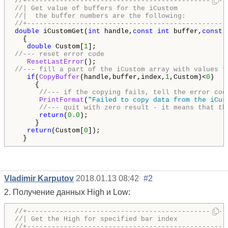
//+-------------------------------------------------
//| Get value of buffers for the iCustom            
//|  the buffer numbers are the following:          
//+-------------------------------------------------
double
 iCustomGet(
int
 handle,
const
int
 buffer,
const
  {

double
 Custom[
1
//--- reset error code 
ResetLastError
//--- fill a part of the iCustom array with values f
if
(
CopyBuffer
(handle,buffer,index,
1
,Custom)<
0
)

     {

//--- if the copying fails, tell the error cod
PrintFormat
(
"Failed to copy data from the iCus
//--- quit with zero result - it means that th
return
(
0.0
);

     }

return
(Custom[
0
]);

  }
Vladimir Karputov
2018.01.13 08:42
#2
2. Получение данных High и Low:
//+-------------------------------------------------
//| Get the High for specified bar index            
//+-------------------------------------------------