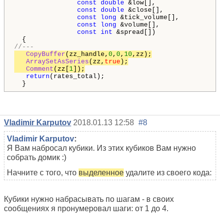
const
double
 &low[],

const
double
 &close[],

const
long
 &tick_volume[],

const
long
 &volume[],

const
int
 &spread[])

//---
CopyBuffer
(zz_handle,
0
,
0
,
10
,zz);

ArraySetAsSeries
(zz,
true
);

Comment
(zz[
1
]);
return
(rates_total);

  }
Vladimir Karputov
2018.01.13 12:58
#8
Vladimir Karputov
:
Я Вам набросал кубики. Из этих кубиков Вам нужно
собрать домик :)
Начните с того, что
выделенное
удалите из своего кода:
Кубики нужно набрасывать по шагам - в своих
сообщениях я пронумеровал шаги: от 1 до 4.