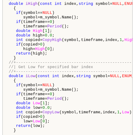
double
iHigh
(
const
int
 index,
string
 symbol=
NULL
,
ENUM
  {

if
(symbol==
NULL
)

      symbol=m_symbol.Name();

if
(timeframe==
0
)

      timeframe=
Period
();

double
High
[
1
];

double
 high=
0.0
;

int
 copied=
CopyHigh
(symbol,timeframe,index,
1
,
High
if
(copied>
0
)

      high=
High
[
0
];

return
(high);

//+-------------------------------------------------
//| Get Low for specified bar index                 
//+-------------------------------------------------
double
iLow
(
const
int
 index,
string
 symbol=
NULL
,
ENUM_
  {

if
(symbol==
NULL
)

      symbol=m_symbol.Name();

if
(timeframe==
0
)

      timeframe=
Period
();

double
Low
[
1
];

double
 low=
0.0
;

int
 copied=
CopyLow
(symbol,timeframe,index,
1
,
Low
);

if
(copied>
0
)

      low=
Low
[
0
];

return
(low);

  }