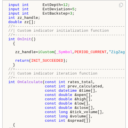
input
int
      ExtDepth=
12
input
int
      ExtDeviation=
5
input
int
      ExtBackstep=
3
int
double
//+-------------------------------------------------
//| Custom indicator initialization function        
//+-------------------------------------------------
int
OnInit
()

  {

   zz_handle=
iCustom
(
_Symbol
,
PERIOD_CURRENT
,
"ZigZag"
return
(
INIT_SUCCEEDED
);

//+-------------------------------------------------
//| Custom indicator iteration function             
//+-------------------------------------------------
int
OnCalculate
(
const
int
 rates_total,

const
int
 prev_calculated,

const
datetime
 &time[],

const
double
 &open[],

const
double
 &high[],

const
double
 &low[],

const
double
 &close[],

const
long
 &tick_volume[],

const
long
 &volume[],

const
int
 &spread[])
