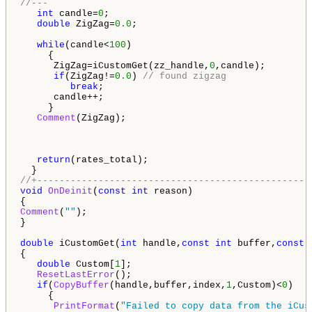
//---
int
 candle=
0
;

double
 ZigZag=
0.0
;

while
(candle<
100
)

     {

      ZigZag=iCustomGet(zz_handle,
0
,candle);

if
(ZigZag!=
0.0
) 
// found zigzag
break
;

      candle++;

     }

Comment
(ZigZag);

return
(rates_total);

//+-------------------------------------------------
void
OnDeinit
(
const
int
 reason)

Comment
(
""
);

}

double
 iCustomGet(
int
 handle,
const
int
 buffer,
const
{

double
 Custom[
1
];

ResetLastError
();

if
(
CopyBuffer
(handle,buffer,index,
1
,Custom)<
0
)

     {

PrintFormat
(
"Failed to copy data from the iCus