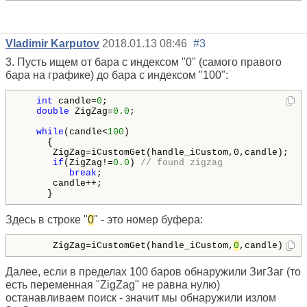
Vladimir Karputov
2018.01.13 08:46
#3
3. Пусть ищем от бара с индексом "0" (самого правого
бара на графике) до бара с индексом "100":
int
 candle=
0
;

double
 ZigZag=
0.0
;

while
(candle<
100
)

     {

      ZigZag=iCustomGet(handle_iCustom,0,candle);

if
(ZigZag!=
0.0
) 
// found zigzag
break
;

      candle++;

     }
Здесь в строке "
0
" - это номер буфера:
      ZigZag=iCustomGet(handle_iCustom,
0
,candle);
Далее, если в пределах 100 баров обнаружили ЗигЗаг (то
есть переменная "ZigZag" не равна нулю)
останавливаем поиск - значит мы обнаружили излом