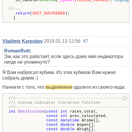
   zz_handle=
iCustom
(
_Symbol
,
PERIOD_CURRENT
,
"ZigZag"
//---
return
(
INIT_SUCCEEDED
);

  }
Vladimir Karputov
2018.01.13 12:56
#7
RomanRott
:
Эм, как это работает, если здесь даже имя индикатора
нигде не упомянуто?
Я Вам набросал кубики. Из этих кубиков Вам нужно
собрать домик :)
Начните с того, что
выделенное
удалите из своего кода:
//+-------------------------------------------------
//| Custom indicator iteration function             
//+-------------------------------------------------
int
OnCalculate
(
const
int
 rates_total,

const
int
 prev_calculated,

const
datetime
 &time[],

const
double
 &open[],

const
double
 &high[],
