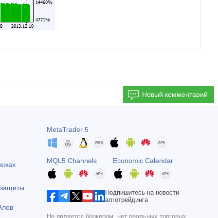
Новый комментарий
MetaTrader 5
MQL5 Channels
Economic Calendar
тежах
 защиты
Подпишитесь на новости
алготрейдинга
йлов
Не является брокером, нет реальных торговых