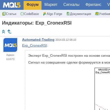
Форум
Маркет
Сигналы
Фриланс
V
Статьи
CodeBase
Algo Forge
Документация
Учебни
Индикаторы: Exp_CronexRSI
Automated-Trading
2014.03.12 08:10
Exp_CronexRSI
:
Админ
Эксперт Exp_CronexRSI построен на основе сигн
111673
Сигнал на совершение сделки формируется в мом