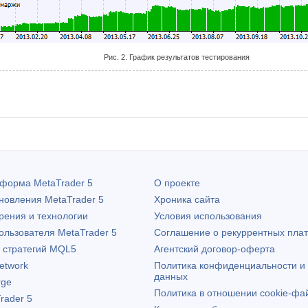
Рис. 2. График результатов тестирования
атформа
MetaTrader 5
О проекте
бновления
MetaTrader 5
Хроника сайта
рения и технологии
Условия использования
пользователя
MetaTrader 5
Соглашение о рекуррентных пла
х стратегий MQL5
Агентский договор-оферта
etwork
Политика конфиденциальности и
данных
rge
Политика в отношении cookie-фа
rader 5