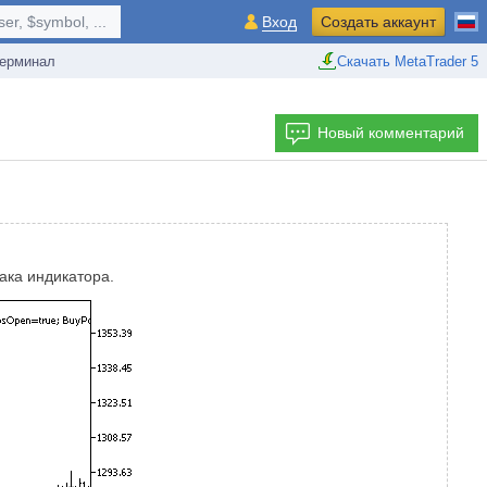
r, $symbol, ...
Вход
Создать аккаунт
ерминал
Скачать MetaTrader 5
Новый комментарий
ака индикатора.