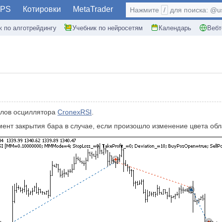
PS
Котировки
MetaTrader
Нажмите
/
для поиска: @use
к по алготрейдингу
Учебник по нейросетям
Календарь
Вебт
алов осциллятора
CronexRSI
.
ент закрытия бара в случае, если произошло изменение цвета обл