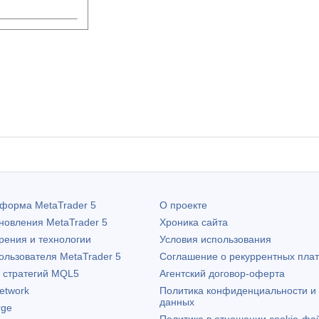
атформа
MetaTrader 5
О проекте
бновления
MetaTrader 5
Хроника сайта
рения и технологии
Условия использования
пользователя
MetaTrader 5
Соглашение о рекуррентных пла
х стратегий MQL5
Агентский договор-оферта
etwork
Политика конфиденциальности и
данных
rge
Политика в отношении cookie-фа