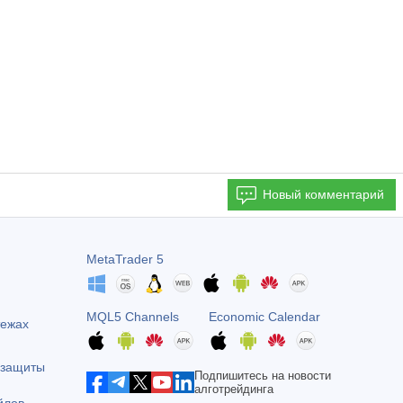
Новый комментарий
MetaTrader 5
MQL5 Channels
Economic Calendar
тежах
 защиты
Подпишитесь на новости
алготрейдинга
йлов