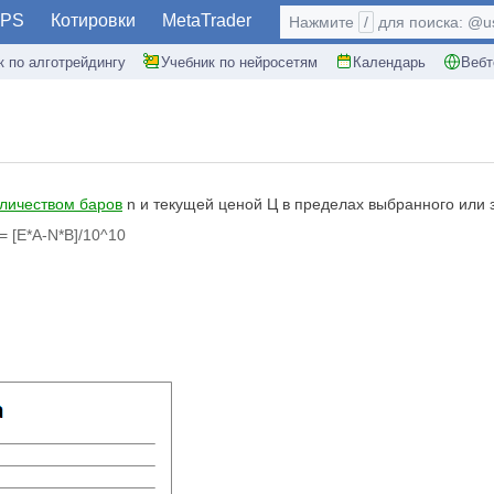
PS
Котировки
MetaTrader
Нажмите
/
для поиска: @use
к по алготрейдингу
Учебник по нейросетям
Календарь
Вебт
личеством баров
n и текущей ценой Ц в пределах выбранного или 
 =
[E*A-N*B]/10^10