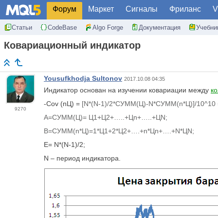
Форум
Маркет
Сигналы
Фриланс
V
Статьи
CodeBase
Algo Forge
Документация
Учебни
Ковариационный индикатор
Yousufkhodja Sultonov
2017.10.08 04:35
Индикатор основан на изучении ковариации между
ко
-Cov (nЦ) =
[
N
*(
N
-1)/2*СУММ(Ц)-
N
*СУММ(
n
*Ц)]/10^10
9270
A
=СУММ(Ц)= Ц1+Ц2+…..+Ц
n
+…..+Ц
N
;
B
=СУММ(
n
*Ц)=1*Ц1+2*Ц2+….+
n
*Ц
n
+….+
N
*Ц
N
;
E= N*(N-1)/2;
N – период индикатора.