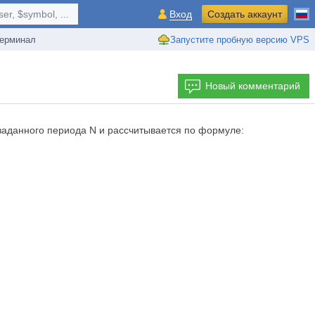
r, $symbol, ...
Вход
Создать аккаунт
ерминал
Запустите пробную версию VPS
Новый комментарий
заданного периода N и рассчитывается по формуле: