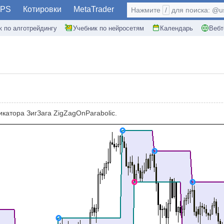
PS
Котировки
MetaTrader
Нажмите
/
для поиска: @use
к по алготрейдингу
Учебник по нейросетям
Календарь
Вебт
катора ЗигЗага ZigZagOnParabolic.