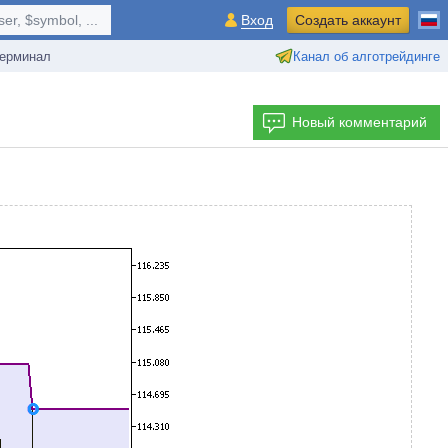
r, $symbol, ...
Вход
Создать аккаунт
ерминал
Канал об алготрейдинге
Новый комментарий