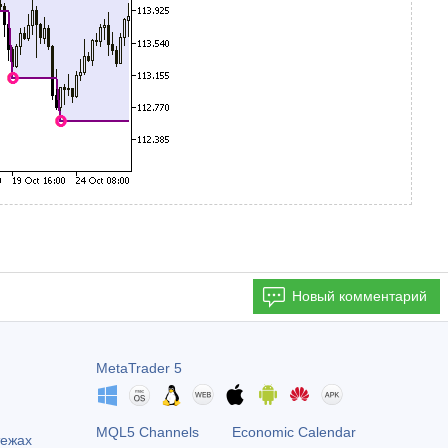
Новый комментарий
MetaTrader 5
MQL5 Channels
Economic Calendar
тежах