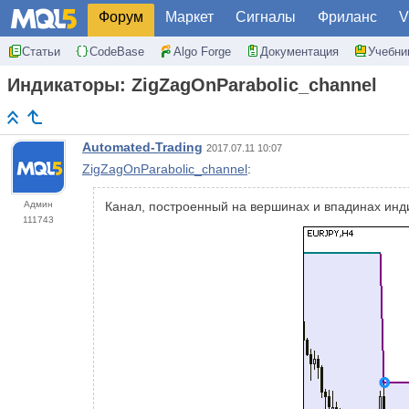
Форум
Маркет
Сигналы
Фриланс
V
Статьи
CodeBase
Algo Forge
Документация
Учебни
Индикаторы: ZigZagOnParabolic_channel
Automated-Trading
2017.07.11 10:07
ZigZagOnParabolic_channel
:
Админ
Канал, построенный на вершинах и впадинах инди
111743